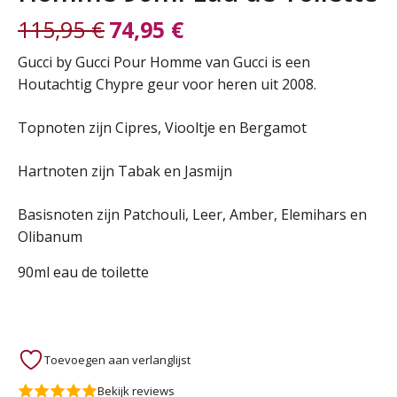
115,95
€
74,95
€
Oorspronkelijke
Huidige
Gucci by Gucci Pour Homme van Gucci is een
Houtachtig Chypre geur voor heren uit 2008.
prijs
prijs
Topnoten zijn Cipres, Viooltje en Bergamot
was:
is:
Hartnoten zijn Tabak en Jasmijn
115,95 €.
74,95 €.
Basisnoten zijn Patchouli, Leer, Amber, Elemihars en
Olibanum
90ml eau de toilette
Toevoegen aan verlanglijst
Bekijk reviews