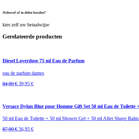
Achteraf of in delen betalen?
kies zelf uw betaalwijze
Gerelateerde producten
Diesel Loverdose 75 ml Eau de Parfum
eau de parfum dames
Oorspronkelijke
Huidige
84,00
€
39,95
€
prijs
prijs
was:
is:
84,00 €.
39,95 €.
Versace Dylan Blue pour Homme Gift Set 50 ml Eau de Toilette 
50 ml Eau de Toilette + 50 ml Shower Gel + 50 ml After Shave Balm
Oorspronkelijke
Huidige
87,00
€
56,95
€
prijs
prijs