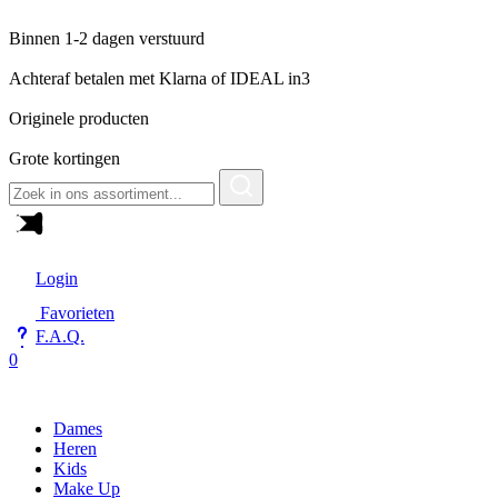
Binnen 1-2 dagen verstuurd
Achteraf betalen met Klarna of IDEAL in3
Originele producten
Grote kortingen
Zoeken
naar:
Login
Favorieten
F.A.Q.
0
Dames
Heren
Kids
Make Up