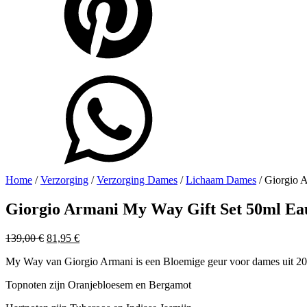
Home
/
Verzorging
/
Verzorging Dames
/
Lichaam Dames
/ Giorgio 
Giorgio Armani My Way Gift Set 50ml Ea
Oorspronkelijke
Huidige
139,00
€
81,95
€
prijs
prijs
My Way van Giorgio Armani is een Bloemige geur voor dames uit 2
was:
is:
139,00 €.
81,95 €.
Topnoten zijn Oranjebloesem en Bergamot