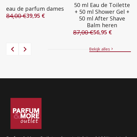
50 ml Eau de Toilette
eau de parfum dames
+ 50 ml Shower Gel +
84,00
€
39,95
€
50 ml After Shave
Oorspronkelijke
Huidige
Balm heren
prijs
prijs
87,00
€
was:
is:
56,95
€
Oorspronkelijke
Huidige
84,00 €.
39,95 €.
prijs
prijs
was:
is:
Bekijk alles
87,00 €.
56,95 €.