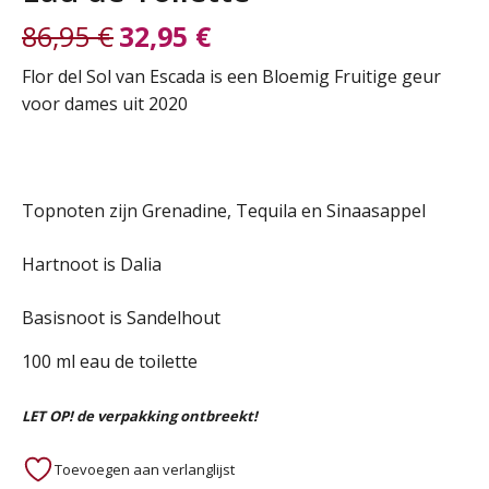
86,95
€
32,95
€
Oorspronkelijke
Huidige
Flor del Sol van Escada is een Bloemig Fruitige geur
voor dames uit 2020
prijs
prijs
was:
is:
Topnoten zijn Grenadine, Tequila en Sinaasappel
86,95 €.
32,95 €.
Hartnoot is Dalia
Basisnoot is Sandelhout
100 ml eau de toilette
LET OP! de verpakking ontbreekt!
Toevoegen aan verlanglijst