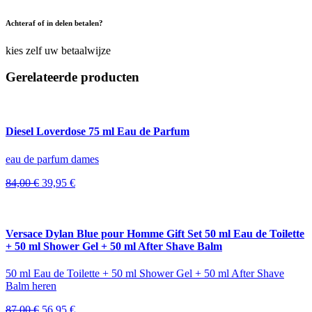
Achteraf of in delen betalen?
kies zelf uw betaalwijze
Gerelateerde producten
Diesel Loverdose 75 ml Eau de Parfum
eau de parfum dames
Oorspronkelijke
Huidige
84,00
€
39,95
€
prijs
prijs
was:
is:
84,00 €.
39,95 €.
Versace Dylan Blue pour Homme Gift Set 50 ml Eau de Toilette
+ 50 ml Shower Gel + 50 ml After Shave Balm
50 ml Eau de Toilette + 50 ml Shower Gel + 50 ml After Shave
Balm heren
Oorspronkelijke
Huidige
87,00
€
56,95
€