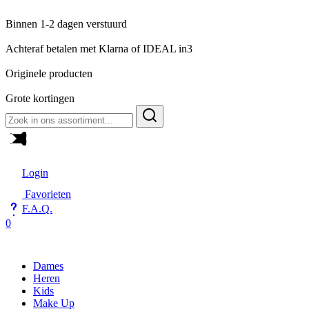
Binnen 1-2 dagen verstuurd
Achteraf betalen met Klarna of IDEAL in3
Originele producten
Grote kortingen
Zoeken
naar:
Login
Favorieten
F.A.Q.
0
Dames
Heren
Kids
Make Up