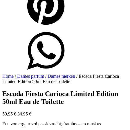
Home
/
Dames parfum
/
Dames merken
/ Escada Fiesta Carioca
Limited Edition 50ml Eau de Toilette
Escada Fiesta Carioca Limited Edition
50ml Eau de Toilette
Oorspronkelijke
Huidige
59,95
€
34,95
€
prijs
prijs
Een zomergeur vol passievrucht, framboos en muskus.
was:
is:
59,95 €.
34,95 €.