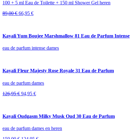
100 + 5 ml Eau de Toilette + 150 ml Shower Gel heren
Oorspronkelijke
Huidige
89,00
€
66,95
€
prijs
prijs
was:
is:
89,00 €.
66,95 €.
Kayali Yum Boujee Marshmallow 81 Eau de Parfum Intense
eau de parfum intense dames
Kayali Fleur Majesty Rose Royale 31 Eau de Parfum
eau de parfum dames
Oorspronkelijke
Huidige
126,95
€
94,95
€
prijs
prijs
was:
is:
126,95 €.
94,95 €.
Kayali Oudgasm Milky Musk Oud 30 Eau de Parfum
eau de parfum dames en heren
Oorspronkelijke
Huidige
159,00
€
124,95
€