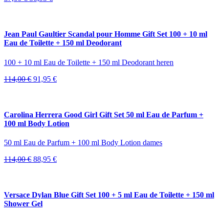
prijs
prijs
was:
is:
87,00 €.
56,95 €.
Jean Paul Gaultier Scandal pour Homme Gift Set 100 + 10 ml
Eau de Toilette + 150 ml Deodorant
100 + 10 ml Eau de Toilette + 150 ml Deodorant heren
Oorspronkelijke
Huidige
114,00
€
91,95
€
prijs
prijs
was:
is:
114,00 €.
91,95 €.
Carolina Herrera Good Girl Gift Set 50 ml Eau de Parfum +
100 ml Body Lotion
50 ml Eau de Parfum + 100 ml Body Lotion dames
Oorspronkelijke
Huidige
114,00
€
88,95
€
prijs
prijs
was:
is:
114,00 €.
88,95 €.
Versace Dylan Blue Gift Set 100 + 5 ml Eau de Toilette + 150 ml
Shower Gel