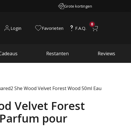
Grote kortingen
0
Login
Favorieten
F.A.Q.
Cadeaus
Restanten
Reviews
ared2 She Wood Velvet Forest Wood 50ml Eau
d Velvet Forest
 Parfum pour