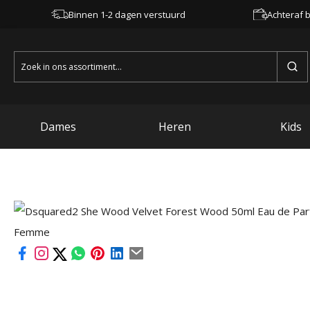
Binnen 1-2 dagen verstuurd
Achteraf b
Zoeken
naar:
Dames
Heren
Kids