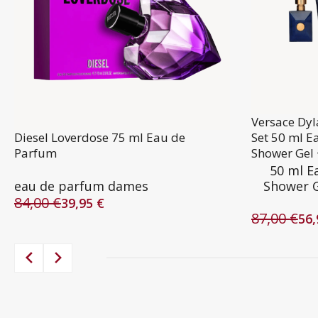
Versace Dy
Diesel Loverdose 75 ml Eau de
Set 50 ml E
Parfum
Shower Gel 
50 ml E
eau de parfum dames
Shower G
84,00
€
39,95
€
Oorspronkelijke
Huidige
87,00
€
56
prijs
prijs
Oorspronke
Huidige
was:
is:
prijs
prijs
84,00 €.
39,95 €.
was:
is:
87,00 €.
56,95 €.