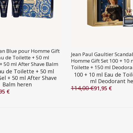
lan Blue pour Homme Gift
Jean Paul Gaultier Scanda
au de Toilette + 50 ml
Homme Gift Set 100 + 10 
+ 50 ml After Shave Balm
Toilette + 150 ml Deodora
au de Toilette + 50 ml
100 + 10 ml Eau de Toil
el + 50 ml After Shave
ml Deodorant h
Balm heren
114,00
€
91,95
€
Oorspronkelijke
Huidige
,95
€
lijke
prijs
prijs
was:
is:
114,00 €.
91,95 €.