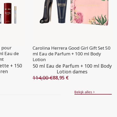
l pour
Carolina Herrera Good Girl Gift Set 50
ml Eau de
ml Eau de Parfum + 100 ml Body
nt
Lotion
ette + 150
50 ml Eau de Parfum + 100 ml Body
eren
Lotion dames
114,00
€
88,95
€
Oorspronkelijke
Huidige
prijs
prijs
was:
is:
Bekijk alles
114,00 €.
88,95 €.