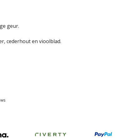
ge geur.
r, cederhout en vioolblad.
ews