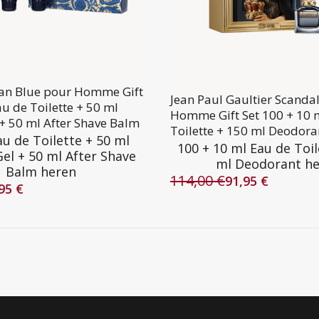
lan Blue pour Homme Gift
Jean Paul Gaultier Scanda
au de Toilette + 50 ml
Homme Gift Set 100 + 10 
+ 50 ml After Shave Balm
Toilette + 150 ml Deodora
au de Toilette + 50 ml
100 + 10 ml Eau de Toil
el + 50 ml After Shave
ml Deodorant h
Balm heren
114,00
€
91,95
€
Oorspronkelijke
Huidige
,95
€
lijke
prijs
prijs
was:
is:
114,00 €.
91,95 €.