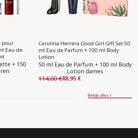
l pour
Carolina Herrera Good Girl Gift Set 50
ml Eau de
ml Eau de Parfum + 100 ml Body
nt
Lotion
ette + 150
50 ml Eau de Parfum + 100 ml Body
eren
Lotion dames
114,00
€
88,95
€
Oorspronkelijke
Huidige
prijs
prijs
was:
is:
Bekijk alles
114,00 €.
88,95 €.