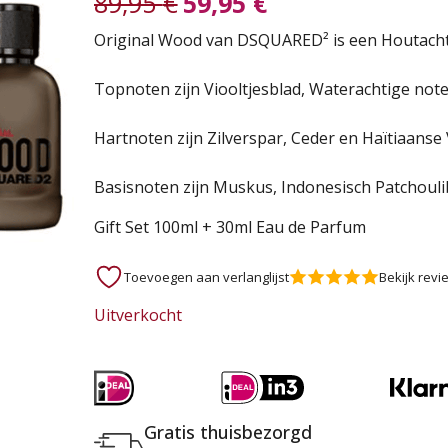
89,95
€
59,95
€
Oorspronkelijke
Huidige
Original Wood van DSQUARED² is een Houtachti
prijs
prijs
Topnoten zijn Viooltjesblad, Waterachtige no
was:
is:
Hartnoten zijn Zilverspar, Ceder en Haïtiaanse 
89,95 €.
59,95 €.
Basisnoten zijn Muskus, Indonesisch Patchoul
Gift Set 100ml + 30ml Eau de Parfum
Toevoegen aan verlanglijst
Bekijk revi
Uitverkocht
Gratis thuisbezorgd