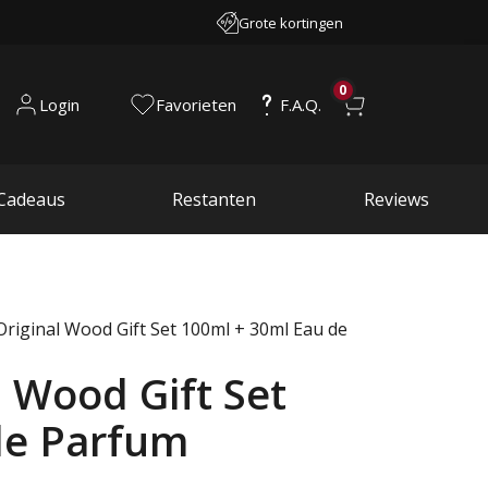
Grote kortingen
0
Login
Favorieten
F.A.Q.
Cadeaus
Restanten
Reviews
riginal Wood Gift Set 100ml + 30ml Eau de
 Wood Gift Set
de Parfum