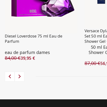
Versace Dy
Diesel Loverdose 75 ml Eau de
Set 50 ml E
Parfum
Shower Gel 
50 ml E
eau de parfum dames
Shower G
84,00
€
39,95
€
Oorspronkelijke
Huidige
87,00
€
56
prijs
prijs
Oorspronke
Huidige
was:
is:
prijs
prijs
84,00 €.
39,95 €.
was:
is:
87,00 €.
56,95 €.