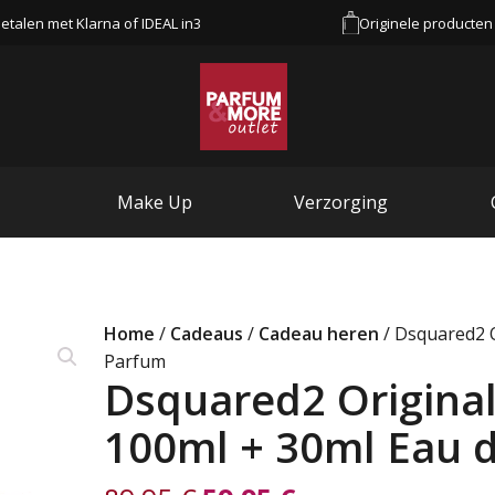
etalen met Klarna of IDEAL in3
Originele producten
Make Up
Verzorging
Home
/
Cadeaus
/
Cadeau heren
/ Dsquared2 O
Parfum
Dsquared2 Original
100ml + 30ml Eau 