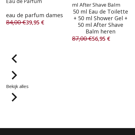
Eau de Parfum
ml After Shave Balm
50 ml Eau de Toilette
eau de parfum dames
+ 50 ml Shower Gel +
84,00
€
39,95
€
50 ml After Shave
Oorspronkelijke
Huidige
Balm heren
prijs
prijs
87,00
€
was:
is:
56,95
€
Oorspronkelijke
Huidige
84,00 €.
39,95 €.
prijs
prijs
was:
is:
87,00 €.
56,95 €.
Bekijk alles