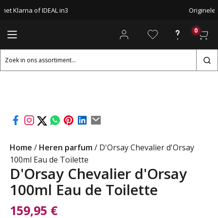
met Klarna of IDEAL in3
Originele
0
Zoeken
naar:
Home
/
Heren parfum
/ D'Orsay Chevalier d'Orsay
100ml Eau de Toilette
D'Orsay Chevalier d'Orsay
100ml Eau de Toilette
159,95
€