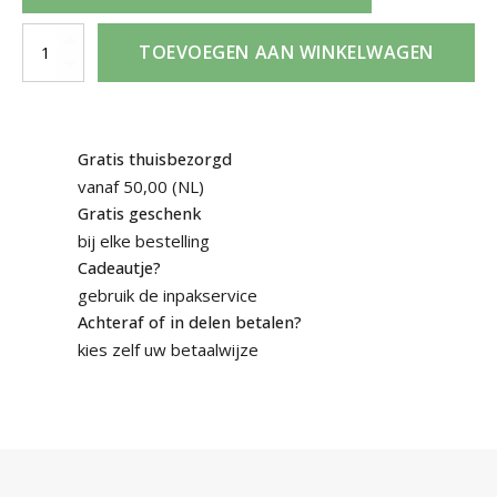
D'Orsay
TOEVOEGEN AAN WINKELWAGEN
Chevalier
d'Orsay
100ml
Eau
Gratis thuisbezorgd
de
vanaf 50,00 (NL)
Toilette
Gratis geschenk
aantal
bij elke bestelling
Cadeautje?
gebruik de inpakservice
Achteraf of in delen betalen?
kies zelf uw betaalwijze