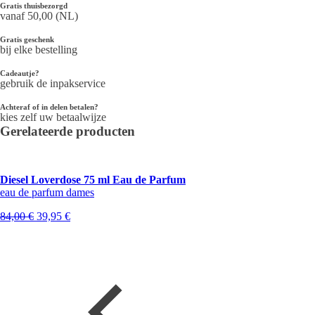
Gratis thuisbezorgd
vanaf 50,00 (NL)
Gratis geschenk
bij elke bestelling
Cadeautje?
gebruik de inpakservice
Achteraf of in delen betalen?
kies zelf uw betaalwijze
Gerelateerde producten
Diesel Loverdose 75 ml Eau de Parfum
eau de parfum dames
Oorspronkelijke
Huidige
84,00
€
39,95
€
prijs
prijs
was:
is:
84,00 €.
39,95 €.