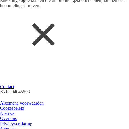
Enkel ingelogde klanten die dit product gekocht hebben, kunnen een
beoordeling schrijven.
Parfum & More Outlet verkoopt uitsluitend 100% originele geuren, we
kunnen de prijzen scherp houden door slim in te kopen en vaak rest -of
faillissements-partijen op te kopen (outlet).
Klantenservice
Contact
KvK: 94045593
Algemene info
Algemene voorwaarden
Cookiebeleid
Nieuws
Over ons
Privacyverklaring
Sitemap