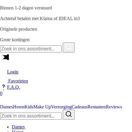
Binnen 1-2 dagen verstuurd
Achteraf betalen met Klarna of IDEAL in3
Originele producten
Grote kortingen
Zoeken
naar:
Login
Favorieten
F.A.Q.
0
Dames
Heren
Kids
Make Up
Verzorging
Cadeaus
Restanten
Reviews
Zoeken
naar:
Dames