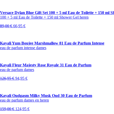
was:
is:
114,00 €.
88,95 €.
Versace Dylan Blue Gift Set 100 + 5 ml Eau de Toilette + 150 ml 
100 + 5 ml Eau de Toilette + 150 ml Shower Gel heren
Oorspronkelijke
Huidige
89,00
€
66,95
€
prijs
prijs
was:
is:
89,00 €.
66,95 €.
Kayali Yum Boujee Marshmallow 81 Eau de Parfum Intense
eau de parfum intense dames
Kayali Fleur Majesty Rose Royale 31 Eau de Parfum
eau de parfum dames
Oorspronkelijke
Huidige
126,95
€
94,95
€
prijs
prijs
was:
is:
126,95 €.
94,95 €.
Kayali Oudgasm Milky Musk Oud 30 Eau de Parfum
eau de parfum dames en heren
Oorspronkelijke
Huidige
159,00
€
124,95
€
prijs
prijs