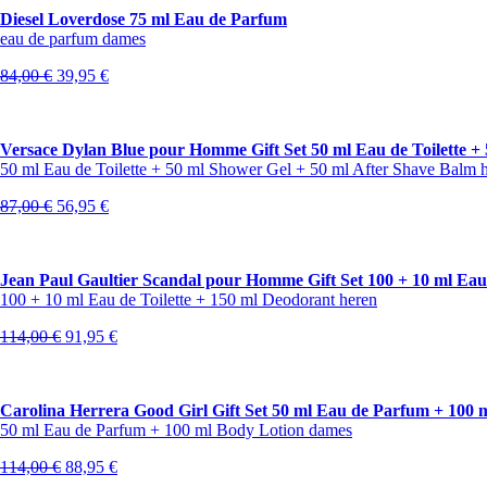
Diesel Loverdose 75 ml Eau de Parfum
eau de parfum dames
Oorspronkelijke
Huidige
84,00
€
39,95
€
prijs
prijs
was:
is:
84,00 €.
39,95 €.
Versace Dylan Blue pour Homme Gift Set 50 ml Eau de Toilette +
50 ml Eau de Toilette + 50 ml Shower Gel + 50 ml After Shave Balm 
Oorspronkelijke
Huidige
87,00
€
56,95
€
prijs
prijs
was:
is:
87,00 €.
56,95 €.
Jean Paul Gaultier Scandal pour Homme Gift Set 100 + 10 ml Eau 
100 + 10 ml Eau de Toilette + 150 ml Deodorant heren
Oorspronkelijke
Huidige
114,00
€
91,95
€
prijs
prijs
was:
is:
114,00 €.
91,95 €.
Carolina Herrera Good Girl Gift Set 50 ml Eau de Parfum + 100 
50 ml Eau de Parfum + 100 ml Body Lotion dames
Oorspronkelijke
Huidige
114,00
€
88,95
€
prijs
prijs