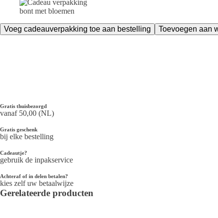
Dolce
Voeg cadeauverpakking toe aan bestelling
Toevoegen aan 
&
Gabbana
Light
Blue
Pour
Homme
Italian
Zest
125
Gratis thuisbezorgd
vanaf 50,00 (NL)
ml
Eau
Gratis geschenk
de
bij elke bestelling
Toilette
aantal
Cadeautje?
gebruik de inpakservice
Achteraf of in delen betalen?
kies zelf uw betaalwijze
Gerelateerde producten