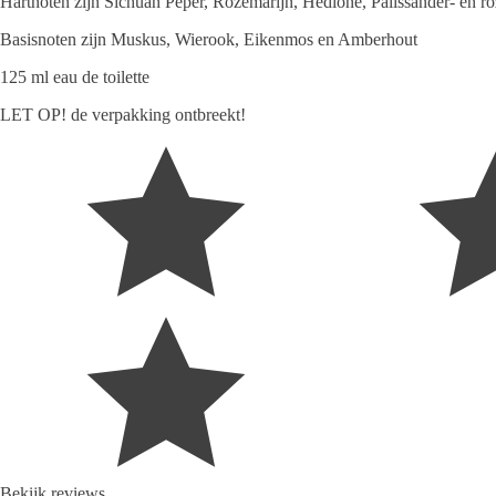
Hartnoten zijn Sichuan Peper, Rozemarijn, Hedione, Palissander- en ro
Basisnoten zijn Muskus, Wierook, Eikenmos en Amberhout
125 ml eau de toilette
LET OP! de verpakking ontbreekt!
Bekijk reviews