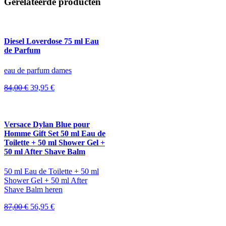
Gerelateerde producten
Diesel Loverdose 75 ml Eau
de Parfum
eau de parfum dames
Oorspronkelijke
Huidige
84,00
€
39,95
€
prijs
prijs
was:
is:
84,00 €.
39,95 €.
Versace Dylan Blue pour
Homme Gift Set 50 ml Eau de
Toilette + 50 ml Shower Gel +
50 ml After Shave Balm
50 ml Eau de Toilette + 50 ml
Shower Gel + 50 ml After
Shave Balm heren
Oorspronkelijke
Huidige
87,00
€
56,95
€
prijs
prijs
was:
is: