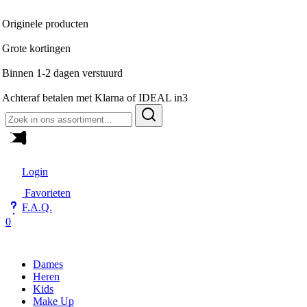
oducten
gen
agen verstuurd
alen met Klarna of IDEAL in3
Zoeken
naar:
Login
Favorieten
F.A.Q.
0
Dames
Heren
Kids
Make Up