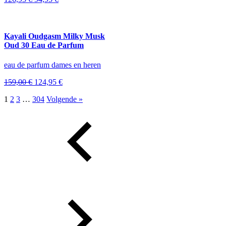
prijs
prijs
was:
is:
126,95 €.
94,95 €.
Kayali Oudgasm Milky Musk
Oud 30 Eau de Parfum
eau de parfum dames en heren
Oorspronkelijke
Huidige
159,00
€
124,95
€
prijs
prijs
1
2
3
…
304
Volgende »
was:
is:
159,00 €.
124,95 €.