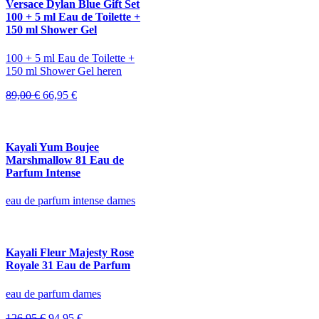
Versace Dylan Blue Gift Set
100 + 5 ml Eau de Toilette +
150 ml Shower Gel
100 + 5 ml Eau de Toilette +
150 ml Shower Gel heren
Oorspronkelijke
Huidige
89,00
€
66,95
€
prijs
prijs
was:
is:
89,00 €.
66,95 €.
Kayali Yum Boujee
Marshmallow 81 Eau de
Parfum Intense
eau de parfum intense dames
Kayali Fleur Majesty Rose
Royale 31 Eau de Parfum
eau de parfum dames
Oorspronkelijke
Huidige
126,95
€
94,95
€