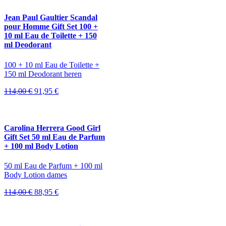
87,00 €.
56,95 €.
Jean Paul Gaultier Scandal
pour Homme Gift Set 100 +
10 ml Eau de Toilette + 150
ml Deodorant
100 + 10 ml Eau de Toilette +
150 ml Deodorant heren
Oorspronkelijke
Huidige
114,00
€
91,95
€
prijs
prijs
was:
is:
114,00 €.
91,95 €.
Carolina Herrera Good Girl
Gift Set 50 ml Eau de Parfum
+ 100 ml Body Lotion
50 ml Eau de Parfum + 100 ml
Body Lotion dames
Oorspronkelijke
Huidige
114,00
€
88,95
€
prijs
prijs
was:
is:
114,00 €.
88,95 €.