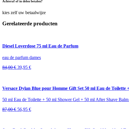
Achteraf of in delen betalen?
kies zelf uw betaalwijze
Gerelateerde producten
Diesel Loverdose 75 ml Eau de Parfum
eau de parfum dames
Oorspronkelijke
Huidige
84,00
€
39,95
€
prijs
prijs
was:
is:
84,00 €.
39,95 €.
Versace Dylan Blue pour Homme Gift Set 50 ml Eau de Toilette 
50 ml Eau de Toilette + 50 ml Shower Gel + 50 ml After Shave Balm
Oorspronkelijke
Huidige
87,00
€
56,95
€
prijs
prijs
was:
is:
87,00 €.
56,95 €.