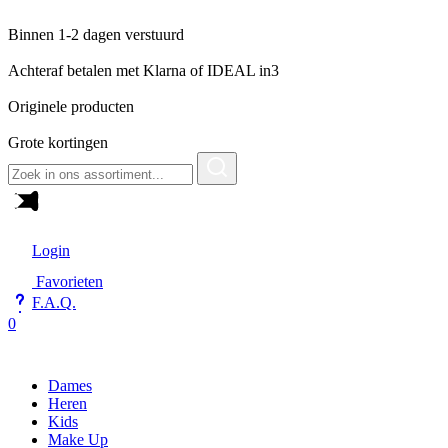
Binnen 1-2 dagen verstuurd
Achteraf betalen met Klarna of IDEAL in3
Originele producten
Grote kortingen
Zoeken
naar:
Login
Favorieten
F.A.Q.
0
Dames
Heren
Kids
Make Up