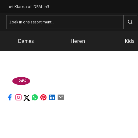
len met Klarna of IDEAL in3
Zoeken
naar:
Dames
Heren
Kids
- 24%