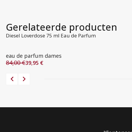
Gerelateerde producten
Diesel Loverdose 75 ml Eau de Parfum
eau de parfum dames
84,00
€
39,95
€
Oorspronkelijke
Huidige
prijs
prijs
was:
is:
84,00 €.
39,95 €.