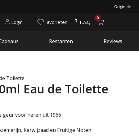
Originele pr
0
Login
Favorieten
F.A.Q.
Cadeaus
Restanten
Reviews
de Toilette
0ml Eau de Toilette
e geur voor heren uit 1966
ozemarijn, Karwijzaad en Fruitige Noten