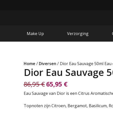
Make Up
Verzorging
Home
/
Diversen
/ Dior Eau Sauvage 50ml Eau 
Dior Eau Sauvage 5
86,95
€
65,95
€
Oorspronkelijke
Huidige
Eau Sauvage van Dior is een Citrus Aromatisch
prijs
prijs
Topnoten zijn Citroen, Bergamot, Basilicum, R