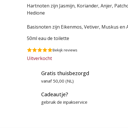
was:
is:
Hartnoten zijn Jasmijn, Koriander, Anjer, Patch
Hedione
86,95 €.
65,95 €.
Basisnoten zijn Eikenmos, Vetiver, Muskus en
50ml eau de toilette
Bekijk reviews
Uitverkocht
Gratis thuisbezorgd
vanaf 50,00 (NL)
Cadeautje?
gebruik de inpakservice