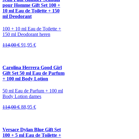
pour Homme Gift Set 100 +
10 ml Eau de Toilette + 150
ml Deodorant
100 + 10 ml Eau de Toilette +
150 ml Deodorant heren
Oorspronkelijke
Huidige
114,00
€
91,95
€
prijs
prijs
was:
is:
114,00 €.
91,95 €.
Carolina Herrera Good Girl
Gift Set 50 ml Eau de Parfum
+ 100 ml Body Lotion
50 ml Eau de Parfum + 100 ml
Body Lotion dames
Oorspronkelijke
Huidige
114,00
€
88,95
€
prijs
prijs
was:
is:
114,00 €.
88,95 €.
Versace Dylan Blue Gift Set
100 + 5 ml Eau de Toilette +