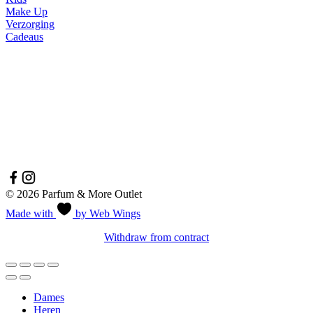
Make Up
Verzorging
Cadeaus
Veilig betalen
Socials
© 2026 Parfum & More Outlet
Made with
by Web Wings
Withdraw from contract
Dames
Heren