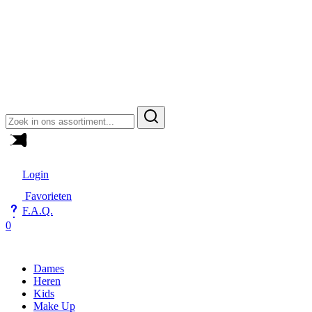
Zoeken
naar:
Login
Favorieten
F.A.Q.
0
Dames
Heren
Kids
Make Up