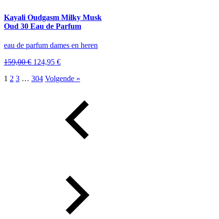
126,95 €.
94,95 €.
Kayali Oudgasm Milky Musk
Oud 30 Eau de Parfum
eau de parfum dames en heren
Oorspronkelijke
Huidige
159,00
€
124,95
€
prijs
prijs
1
2
3
…
304
Volgende »
was:
is:
159,00 €.
124,95 €.