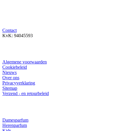
rest -of faillissements-partijen op te kopen (outlet).
Klantenservice
Contact
KvK: 94045593
Algemene info
Algemene voorwaarden
Cookiebeleid
Nieuws
Over ons
Privacyverklaring
Sitemap
Verzend - en retourbeleid
Categorieën
Damesparfum
Herenparfum
Kids