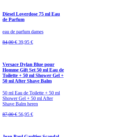
Diesel Loverdose 75 ml Eau
de Parfum
eau de parfum dames
Oorspronkelijke
Huidige
84,00
€
39,95
€
prijs
prijs
was:
is:
84,00 €.
39,95 €.
Versace Dylan Blue pour
Homme Gift Set 50 ml Eau de
Toilette + 50 ml Shower Gel +
50 ml After Shave Balm
50 ml Eau de Toilette + 50 ml
Shower Gel + 50 ml After
Shave Balm heren
Oorspronkelijke
Huidige
87,00
€
56,95
€
prijs
prijs
was:
is:
87,00 €.
56,95 €.
Jean Paul Gaultier Scandal