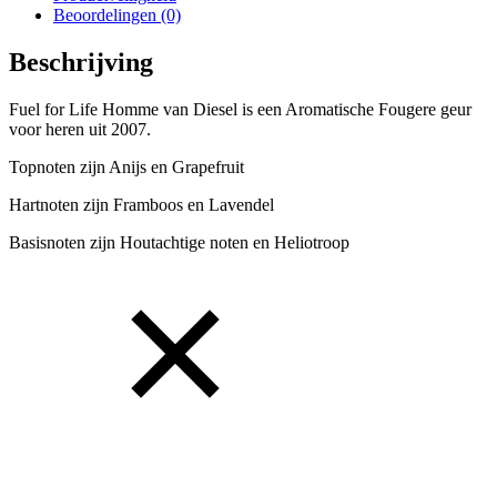
Beoordelingen (0)
Beschrijving
Fuel for Life Homme van Diesel is een Aromatische Fougere geur
voor heren uit 2007.
Topnoten zijn Anijs en Grapefruit
Hartnoten zijn Framboos en Lavendel
Basisnoten zijn Houtachtige noten en Heliotroop
Parfum & More Outlet verkoopt uitsluitend 100% originele geuren,
we kunnen de prijzen scherp houden door slim in te kopen en vaak