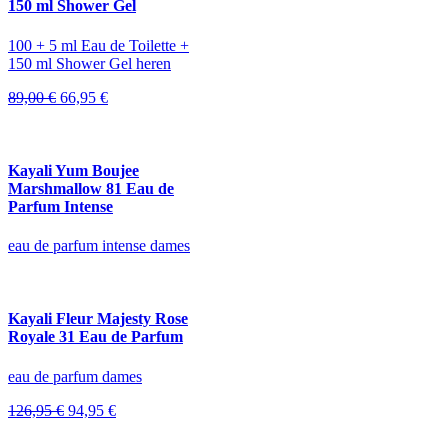
150 ml Shower Gel
100 + 5 ml Eau de Toilette +
150 ml Shower Gel heren
Oorspronkelijke
Huidige
89,00
€
66,95
€
prijs
prijs
was:
is:
89,00 €.
66,95 €.
Kayali Yum Boujee
Marshmallow 81 Eau de
Parfum Intense
eau de parfum intense dames
Kayali Fleur Majesty Rose
Royale 31 Eau de Parfum
eau de parfum dames
Oorspronkelijke
Huidige
126,95
€
94,95
€
prijs
prijs
was:
is: