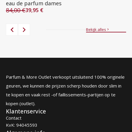
eau de parfum dames
84,00
€
39,95
€
Oorspronkelijke
Huidige
8
Oo
Hu
prijs
prijs
pr
pr
was:
is:
wa
is:
Bekijk alles
84,00 €.
39,95 €.
87
56
Parfum & More Outlet verkoopt uitsluitend 100% originele
geuren, we kunnen de prijzen scherp houden door slim in
te kopen en vaak rest -of faillissements-partijen op te
kopen (outlet).
Klantenservice
Contact
KvK: 94045593