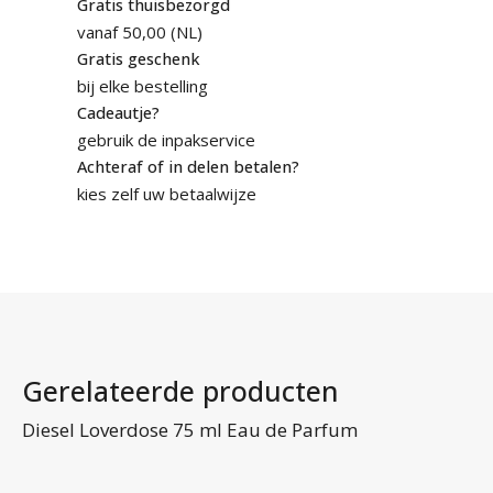
Gratis thuisbezorgd
Formula
vanaf 50,00 (NL)
75ml
Gratis geschenk
Eau
bij elke bestelling
de
Cadeautje?
Toilette
gebruik de inpakservice
Vintage
Achteraf of in delen betalen?
Version
kies zelf uw betaalwijze
aantal
Gerelateerde producten
Ve
Diesel Loverdose 75 ml Eau de Parfum
de
B
5