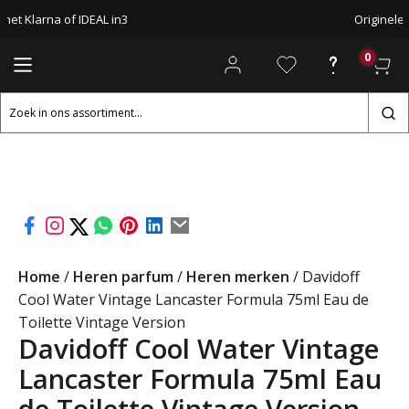
met Klarna of IDEAL in3
Originele
0
Zoeken
naar:
Home
/
Heren parfum
/
Heren merken
/ Davidoff
Cool Water Vintage Lancaster Formula 75ml Eau de
Toilette Vintage Version
Davidoff Cool Water Vintage
Lancaster Formula 75ml Eau
de Toilette Vintage Version