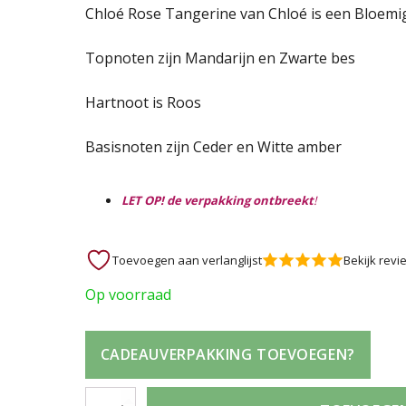
Oorspronkelijke
Huidige
Chloé Rose Tangerine van Chloé is een Bloemig
prijs
prijs
Topnoten zijn Mandarijn en Zwarte bes
was:
is:
Hartnoot is Roos
85,95 €.
69,95 €.
Basisnoten zijn Ceder en Witte amber
LET OP! de verpakking ontbreekt
!
Toevoegen aan verlanglijst
Bekijk revi
Op voorraad
CADEAUVERPAKKING TOEVOEGEN?
Chloé