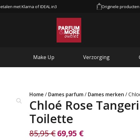
etalen met Klarna of IDEAL in3
Originele producten
Make Up
Verzorging
Home
/
Dames parfum
/
Dames merken
/ Chlo
Chloé Rose Tanger
Toilette
85,95
€
69,95
€