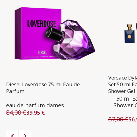
Versace Dy
Diesel Loverdose 75 ml Eau de
Set 50 ml E
Parfum
Shower Gel 
50 ml E
eau de parfum dames
Shower G
84,00
€
39,95
€
Oorspronkelijke
Huidige
87,00
€
56
prijs
prijs
Oorspronke
Huidige
was:
is:
prijs
prijs
84,00 €.
39,95 €.
was:
is: