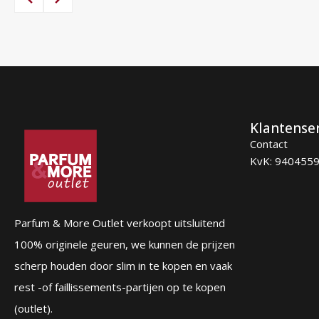
87,00 €.
56,95 €.
Klantense
Contact
KvK: 940455
Parfum & More Outlet verkoopt uitsluitend
100% originele geuren, we kunnen de prijzen
scherp houden door slim in te kopen en vaak
rest -of faillissements-partijen op te kopen
(outlet).