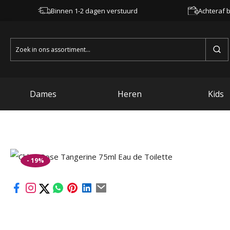
Binnen 1-2 dagen verstuurd
Achteraf b
Zoeken
naar:
Dames
Heren
Kids
- 19%