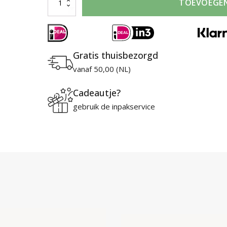
TOEVOEGE
Rose
Tangerine
75ml
Eau
Gratis thuisbezorgd
de
vanaf 50,00 (NL)
Toilette
aantal
Cadeautje?
gebruik de inpakservice