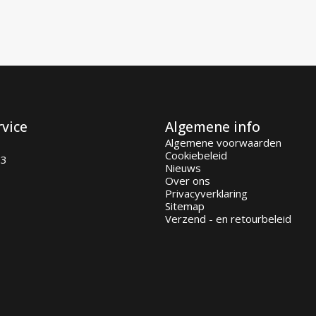
114,00 €.
91,95 €.
rvice
Algemene info
Algemene voorwaarden
Cookiebeleid
93
Nieuws
Over ons
Privacyverklaring
Sitemap
Verzend - en retourbeleid