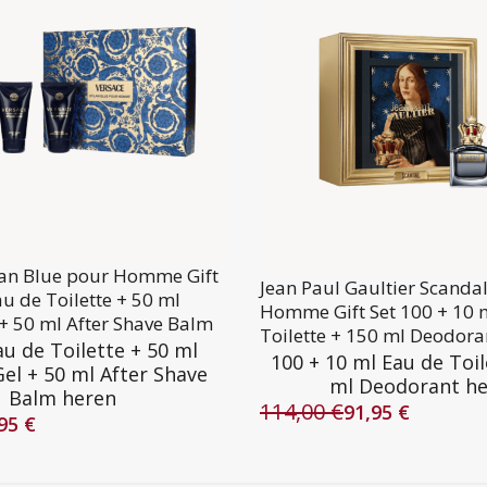
lan Blue pour Homme Gift
Jean Paul Gaultier Scanda
au de Toilette + 50 ml
Homme Gift Set 100 + 10 
+ 50 ml After Shave Balm
Toilette + 150 ml Deodora
au de Toilette + 50 ml
100 + 10 ml Eau de Toil
el + 50 ml After Shave
ml Deodorant h
Balm heren
114,00
€
91,95
€
Oorspronkelijke
Huidige
,95
€
lijke
prijs
prijs
was:
is: