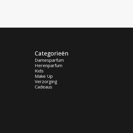
114,00 €.
88,95 €.
Categorieën
Damesparfum
Herenparfum
Kids
Make Up
Verzorging
Cadeaus