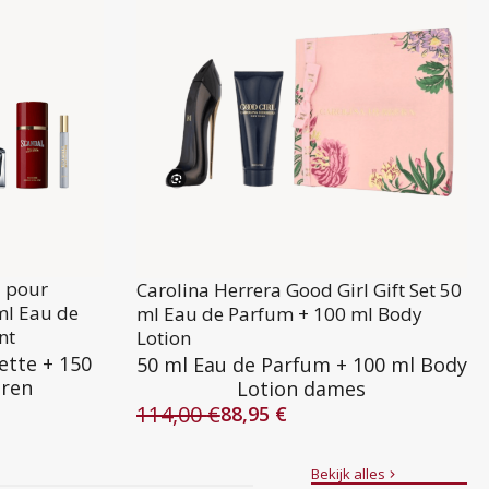
l pour
Carolina Herrera Good Girl Gift Set 50
ml Eau de
ml Eau de Parfum + 100 ml Body
nt
Lotion
ette + 150
50 ml Eau de Parfum + 100 ml Body
eren
Lotion dames
114,00
€
88,95
€
Oorspronkelijke
Huidige
prijs
prijs
was:
is:
Bekijk alles