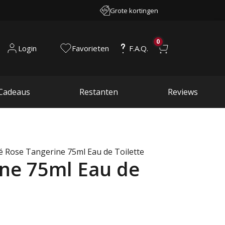
Grote kortingen
0
Login
Favorieten
F.A.Q.
Cadeaus
Restanten
Reviews
é Rose Tangerine 75ml Eau de Toilette
ine 75ml Eau de