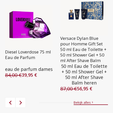
Versace Dylan Blue
pour Homme Gift Set
50 ml Eau de Toilette +
Diesel Loverdose 75 ml
50 ml Shower Gel + 50
Eau de Parfum
ml After Shave Balm
50 ml Eau de Toilette
eau de parfum dames
+ 50 ml Shower Gel +
84,00
€
39,95
€
50 ml After Shave
Oorspronkelijke
Huidige
Balm heren
prijs
prijs
87,00
€
was:
is:
56,95
€
Oorspronkelijke
Huidige
84,00 €.
39,95 €.
prijs
prijs
was:
is:
Bekijk alles
87,00 €.
56,95 €.