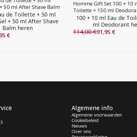
au de Toilette + 50 ml
Homme Gift Set 100 + 10 
+ 50 ml After Shave Balm
Toilette + 150 ml Deodora
au de Toilette + 50 ml
100 + 10 ml Eau de Toil
el + 50 ml After Shave
ml Deodorant h
Balm heren
114,00
€
91,95
€
Oorspronkelijke
Huidige
,95
€
lijke
prijs
prijs
was:
is:
114,00 €.
91,95 €.
rvice
Algemene info
Algemene voorwaarden
Cookiebeleid
93
Nieuws
Over ons
Privacyverklaring