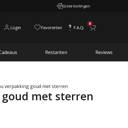
Grote kortingen
0
Login
Favorieten
F.A.Q.
Cadeaus
Restanten
Reviews
u verpakking goud met sterren
 goud met sterren