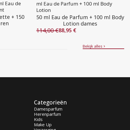
ml Eau de
ml Eau de Parfum + 100 ml Body
nt
Lotion
ette + 150
50 ml Eau de Parfum + 100 ml Body
eren
Lotion dames
114,00
€
88,95
€
Oorspronkelijke
Huidige
prijs
prijs
was:
is:
Bekijk alles
114,00 €.
88,95 €.
Categorieën
Damesparfum
Herenparfum
Kids
Make Up
Verzorging