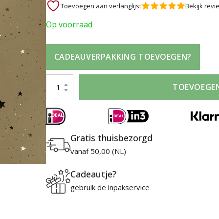
Toevoegen aan verlanglijst
Bekijk revi
Op voorraad
CADEAUVERPAKKING TOEVOEGEN?
Cadeau
TOEVOEGE
verpakking
goud
met
sterren
Gratis thuisbezorgd
aantal
vanaf 50,00 (NL)
Cadeautje?
gebruik de inpakservice