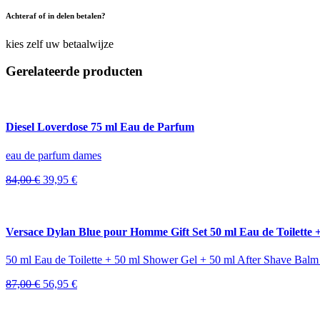
Achteraf of in delen betalen?
kies zelf uw betaalwijze
Gerelateerde producten
Diesel Loverdose 75 ml Eau de Parfum
eau de parfum dames
Oorspronkelijke
Huidige
84,00
€
39,95
€
prijs
prijs
was:
is:
84,00 €.
39,95 €.
Versace Dylan Blue pour Homme Gift Set 50 ml Eau de Toilette 
50 ml Eau de Toilette + 50 ml Shower Gel + 50 ml After Shave Balm
Oorspronkelijke
Huidige
87,00
€
56,95
€
prijs
prijs
was:
is: