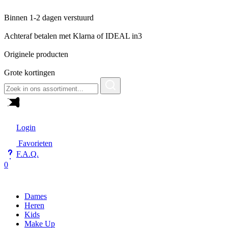
Binnen 1-2 dagen verstuurd
Achteraf betalen met Klarna of IDEAL in3
Originele producten
Grote kortingen
Zoeken
naar:
Login
Favorieten
F.A.Q.
0
Dames
Heren
Kids
Make Up