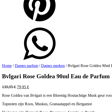
Home
/
Dames parfum
/
Dames merken
/ Bvlgari Rose Goldea 90ml 
Bvlgari Rose Goldea 90ml Eau de Parfum
Oorspronkelijke
Huidige
139,95
€
79,95
€
prijs
prijs
Rose Goldea van Bvlgari is een Bloemig Houtachtige Musk geur voor
was:
is:
139,95 €.
79,95 €.
Topnoten zijn Roos, Muskus, Granaatappel en Bergamot