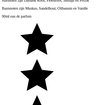
Hartnoten zijn Damask Roos, Pioenroos, Jasmijn en Perzik
Basisnoten zijn Muskus, Sandelhout, Olibanum en Vanille
90ml eau de parfum