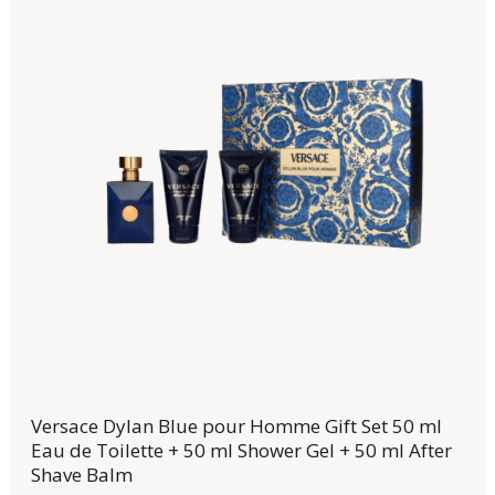
prijs
prijs
was:
is:
84,00 €.
39,95 €.
Versace Dylan Blue pour Homme Gift Set 50 ml
Eau de Toilette + 50 ml Shower Gel + 50 ml After
Shave Balm