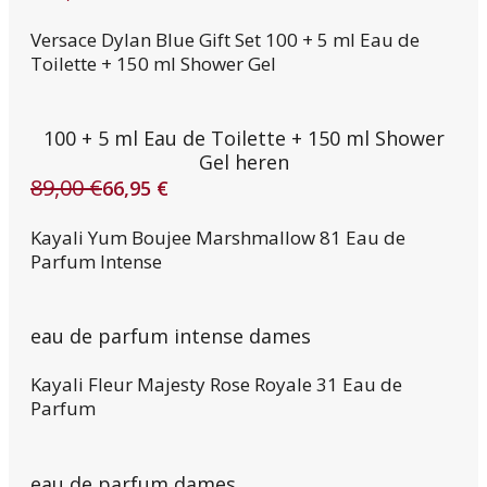
prijs
prijs
Versace Dylan Blue Gift Set 100 + 5 ml Eau de
was:
is:
Toilette + 150 ml Shower Gel
114,00 €.
88,95 €.
100 + 5 ml Eau de Toilette + 150 ml Shower
Gel heren
89,00
€
66,95
€
Oorspronkelijke
Huidige
prijs
prijs
Kayali Yum Boujee Marshmallow 81 Eau de
was:
is:
Parfum Intense
89,00 €.
66,95 €.
eau de parfum intense dames
Kayali Fleur Majesty Rose Royale 31 Eau de
Parfum
eau de parfum dames