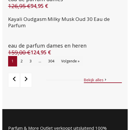
126,95
€
94,95
€
Oorspronkelijke
Huidige
prijs
prijs
Kayali Oudgasm Milky Musk Oud 30 Eau de
was:
is:
Parfum
126,95 €.
94,95 €.
eau de parfum dames en heren
159,00
€
124,95
€
Oorspronkelijke
Huidige
prijs
prijs
1
2
3
…
304
Volgende »
was:
is:
159,00 €.
124,95 €.
Bekijk alles
Parfum & More Outlet verkoopt uitsluitend 100%