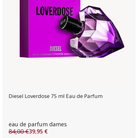
Diesel Loverdose 75 ml Eau de Parfum
eau de parfum dames
84,00
€
39,95
€
Oorspronkelijke
Huidige