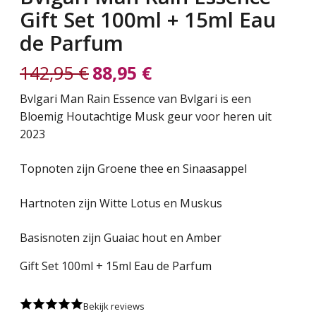
Gift Set 100ml + 15ml Eau
de Parfum
142,95
€
88,95
€
Oorspronkelijke
Huidige
Bvlgari Man Rain Essence van Bvlgari is een
Bloemig Houtachtige Musk geur voor heren uit
prijs
prijs
2023
was:
is:
Topnoten zijn Groene thee en Sinaasappel
142,95 €.
88,95 €.
Hartnoten zijn Witte Lotus en Muskus
Basisnoten zijn Guaiac hout en Amber
Gift Set 100ml + 15ml Eau de Parfum
Bekijk reviews