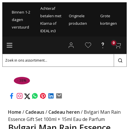
Achteraf
Binnen 1-2
betalen met
Originele
Grote
dagen
Klarna of
producten
kortingen
verstuurd
IDEAL in3
0
Zoeken
naar:
- 38%
Home
/
Cadeaus
/
Cadeau heren
/ Bvlgari Man Rain
Essence Gift Set 100ml + 15ml Eau de Parfum
Bvlgari Man Rain Essence