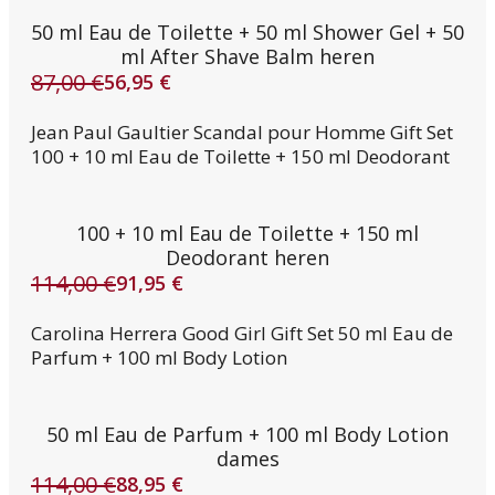
50 ml Eau de Toilette + 50 ml Shower Gel + 50
ml After Shave Balm heren
87,00
€
56,95
€
Oorspronkelijke
Huidige
prijs
prijs
Jean Paul Gaultier Scandal pour Homme Gift Set
was:
is:
100 + 10 ml Eau de Toilette + 150 ml Deodorant
87,00 €.
56,95 €.
100 + 10 ml Eau de Toilette + 150 ml
Deodorant heren
114,00
€
91,95
€
Oorspronkelijke
Huidige
prijs
prijs
Carolina Herrera Good Girl Gift Set 50 ml Eau de
was:
is:
Parfum + 100 ml Body Lotion
114,00 €.
91,95 €.
50 ml Eau de Parfum + 100 ml Body Lotion
dames
114,00
€
88,95
€
Oorspronkelijke
Huidige