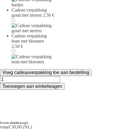
Cadeau verpakking
goud met sterren
2,50
€
Cadeau verpakking
bont met bloemen
2,50
€
Voeg cadeauverpakking toe aan bestelling
Burberry
Her
Toevoegen aan winkelwagen
Intense
Eau
de
Parfum
Intense
aantal
Gratis thuisbezorgd
vanaf 50,00 (NL)