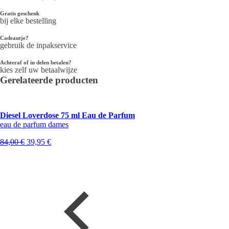
Gratis geschenk
bij elke bestelling
Cadeautje?
gebruik de inpakservice
Achteraf of in delen betalen?
kies zelf uw betaalwijze
Gerelateerde producten
Diesel Loverdose 75 ml Eau de Parfum
eau de parfum dames
Oorspronkelijke
Huidige
84,00
€
39,95
€
prijs
prijs
was:
is:
84,00 €.
39,95 €.