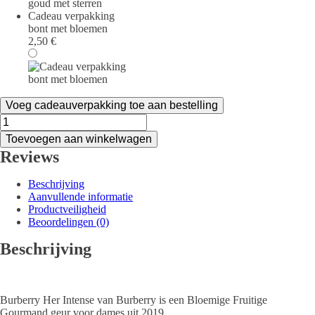
Cadeau verpakking
bont met bloemen
2,50
€
Voeg cadeauverpakking toe aan bestelling
Burberry
Her
Toevoegen aan winkelwagen
Intense
Reviews
Eau
de
Parfum
Beschrijving
Intense
Aanvullende informatie
aantal
Productveiligheid
Beoordelingen (0)
Beschrijving
Burberry Her Intense van Burberry is een Bloemige Fruitige
Gourmand geur voor dames uit 2019