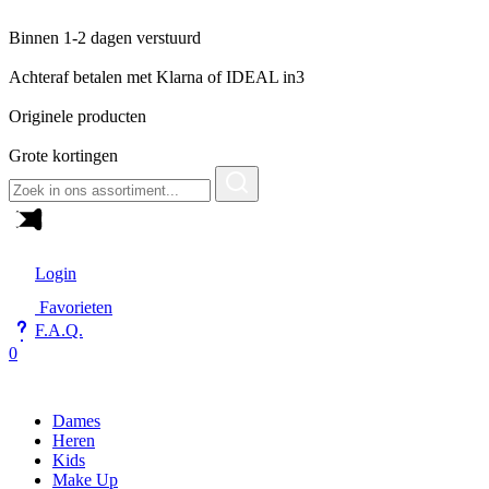
Binnen 1-2 dagen verstuurd
Achteraf betalen met Klarna of IDEAL in3
Originele producten
Grote kortingen
Zoeken
naar:
Login
Favorieten
F.A.Q.
0
Dames
Heren
Kids
Make Up