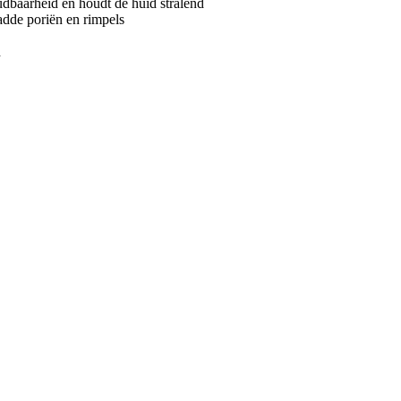
oudbaarheid en houdt de huid stralend
adde poriën en rimpels
d