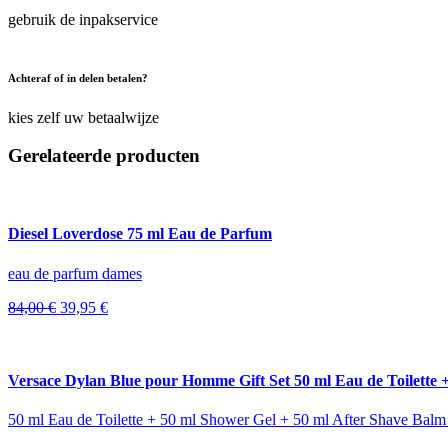
gebruik de inpakservice
Achteraf of in delen betalen?
kies zelf uw betaalwijze
Gerelateerde producten
Diesel Loverdose 75 ml Eau de Parfum
eau de parfum dames
Oorspronkelijke
Huidige
84,00
€
39,95
€
prijs
prijs
was:
is:
84,00 €.
39,95 €.
Versace Dylan Blue pour Homme Gift Set 50 ml Eau de Toilette 
50 ml Eau de Toilette + 50 ml Shower Gel + 50 ml After Shave Balm