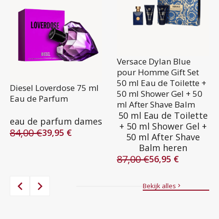
Versace Dylan Blue
pour Homme Gift Set
50 ml Eau de Toilette +
Diesel Loverdose 75 ml
50 ml Shower Gel + 50
Eau de Parfum
ml After Shave Balm
50 ml Eau de Toilette
eau de parfum dames
+ 50 ml Shower Gel +
84,00
€
39,95
€
50 ml After Shave
Oorspronkelijke
Huidige
Balm heren
prijs
prijs
87,00
€
was:
is:
56,95
€
Oorspronkelijke
Huidige
84,00 €.
39,95 €.
prijs
prijs
was:
is:
Bekijk alles
87,00 €.
56,95 €.