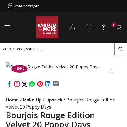
Grote kortingen
0
Zoeken
naar:
- 59%
Home
/
Make Up
/
Lipstick
/ Bourjois Rouge Edition
Velvet 20 Poppy Days
Bourjois Rouge Edition
Velvet 20 Poppy Days