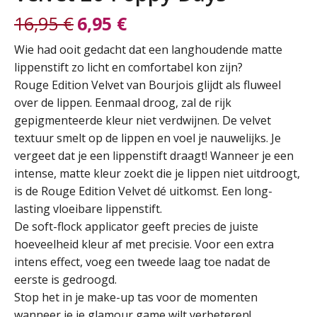
16,95
€
6,95
€
Oorspronkelijke
Huidige
Wie had ooit gedacht dat een langhoudende matte
lippenstift zo licht en comfortabel kon zijn?
prijs
prijs
Rouge Edition Velvet van Bourjois glijdt als fluweel
over de lippen. Eenmaal droog, zal de rijk
was:
is:
gepigmenteerde kleur niet verdwijnen. De velvet
textuur smelt op de lippen en voel je nauwelijks. Je
16,95 €.
6,95 €.
vergeet dat je een lippenstift draagt! Wanneer je een
intense, matte kleur zoekt die je lippen niet uitdroogt,
is de Rouge Edition Velvet dé uitkomst. Een long-
lasting vloeibare lippenstift.
De soft-flock applicator geeft precies de juiste
hoeveelheid kleur af met precisie. Voor een extra
intens effect, voeg een tweede laag toe nadat de
eerste is gedroogd.
Stop het in je make-up tas voor de momenten
wanneer je je glamour game wilt verbeteren!