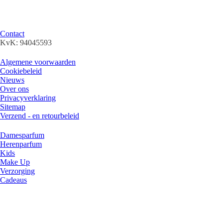
kunnen de prijzen scherp houden door slim in te kopen en vaak rest -of
faillissements-partijen op te kopen (outlet).
Klantenservice
Contact
KvK: 94045593
Algemene info
Algemene voorwaarden
Cookiebeleid
Nieuws
Over ons
Privacyverklaring
Sitemap
Verzend - en retourbeleid
Categorieën
Damesparfum
Herenparfum
Kids
Make Up
Verzorging
Cadeaus
Veilig betalen
Socials