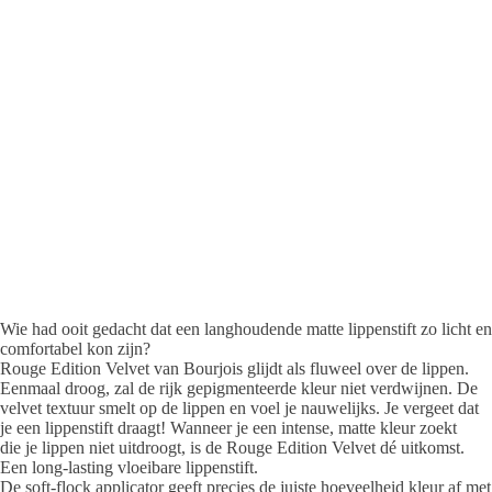
Wie had ooit gedacht dat een langhoudende matte lippenstift zo licht en
comfortabel kon zijn?
Rouge Edition Velvet van Bourjois glijdt als fluweel over de lippen.
Eenmaal droog, zal de rijk gepigmenteerde kleur niet verdwijnen. De
velvet textuur smelt op de lippen en voel je nauwelijks. Je vergeet dat
je een lippenstift draagt! Wanneer je een intense, matte kleur zoekt
die je lippen niet uitdroogt, is de Rouge Edition Velvet dé uitkomst.
Een long-lasting vloeibare lippenstift.
De soft-flock applicator geeft precies de juiste hoeveelheid kleur af met