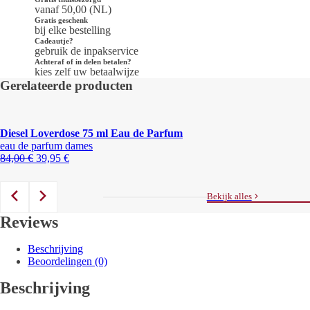
vanaf 50,00 (NL)
Gratis geschenk
bij elke bestelling
Cadeautje?
gebruik de inpakservice
Achteraf of in delen betalen?
kies zelf uw betaalwijze
Gerelateerde producten
Diesel Loverdose 75 ml Eau de Parfum
eau de parfum dames
Oorspronkelijke
Huidige
84,00
€
39,95
€
prijs
prijs
was:
is:
84,00 €.
39,95 €.
Bekijk alles
Reviews
Beschrijving
Beoordelingen (0)
Beschrijving