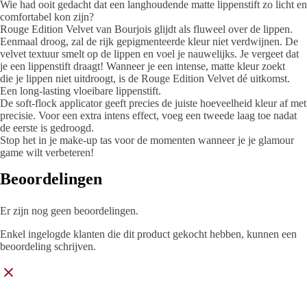
Wie had ooit gedacht dat een langhoudende matte lippenstift zo licht en
comfortabel kon zijn?
Rouge Edition Velvet van Bourjois glijdt als fluweel over de lippen.
Eenmaal droog, zal de rijk gepigmenteerde kleur niet verdwijnen. De
velvet textuur smelt op de lippen en voel je nauwelijks. Je vergeet dat
je een lippenstift draagt! Wanneer je een intense, matte kleur zoekt
die je lippen niet uitdroogt, is de Rouge Edition Velvet dé uitkomst.
Een long-lasting vloeibare lippenstift.
De soft-flock applicator geeft precies de juiste hoeveelheid kleur af met
precisie. Voor een extra intens effect, voeg een tweede laag toe nadat
de eerste is gedroogd.
Stop het in je make-up tas voor de momenten wanneer je je glamour
game wilt verbeteren!
Beoordelingen
Er zijn nog geen beoordelingen.
Enkel ingelogde klanten die dit product gekocht hebben, kunnen een
beoordeling schrijven.
Parfum & More Outlet verkoopt uitsluitend 100% originele geuren, we