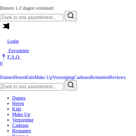
Binnen 1-2 dagen verstuurd
Zoeken
naar:
Login
Favorieten
F.A.Q.
0
Dames
Heren
Kids
Make Up
Verzorging
Cadeaus
Restanten
Reviews
Zoeken
naar:
Dames
Heren
Kids
Make Up
Verzorging
Cadeaus
Restanten