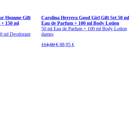
our Homme Gift
Carolina Herrera Good Girl Gift Set 50 ml
e + 150 ml
Eau de Parfum + 100 ml Body Lotion
50 ml Eau de Parfum + 100 ml Body Lotion
50 ml Deodorant
dames
Oorspronkelijke
Huidige
114,00
€
88,95
€
prijs
prijs
was:
is:
114,00 €.
88,95 €.