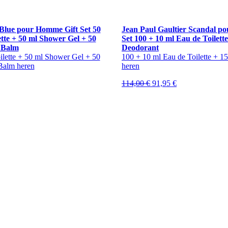
Blue pour Homme Gift Set 50
Jean Paul Gaultier Scandal p
ette + 50 ml Shower Gel + 50
Set 100 + 10 ml Eau de Toilett
 Balm
Deodorant
ilette + 50 ml Shower Gel + 50
100 + 10 ml Eau de Toilette + 1
Balm heren
heren
nkelijke
Huidige
Oorspronkelijke
Huidige
114,00
€
91,95
€
rijs
prijs
prijs
s:
was:
is:
56,95 €.
114,00 €.
91,95 €.