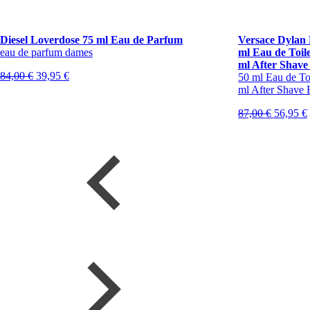
Diesel Loverdose 75 ml Eau de Parfum
Versace Dylan 
eau de parfum dames
ml Eau de Toil
ml After Shave
Oorspronkelijke
Huidige
84,00
€
39,95
€
50 ml Eau de To
prijs
prijs
ml After Shave 
was:
is:
84,00 €.
39,95 €.
Oorspro
87,00
€
56,95
€
prijs
p
was:
i
87,00 €.