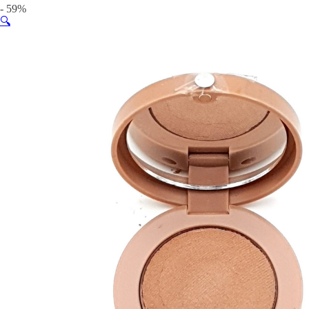
- 59%
🔍