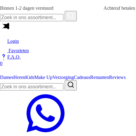
Binnen 1-2 dagen verstuurd
Achteraf betale
Zoeken
naar:
Login
Favorieten
F.A.Q.
0
Dames
Heren
Kids
Make Up
Verzorging
Cadeaus
Restanten
Reviews
Zoeken
naar: