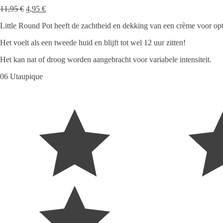
Oorspronkelijke
Huidige
11,95
€
4,95
€
prijs
prijs
Little Round Pot heeft de zachtheid en dekking van een crème voor opti
was:
is:
11,95 €.
4,95 €.
Het voelt als een tweede huid en blijft tot wel 12 uur zitten!
Het kan nat of droog worden aangebracht voor variabele intensiteit.
06 Utaupique