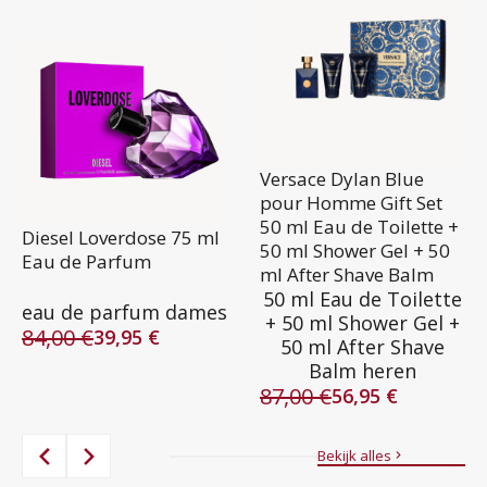
Versace Dylan Blue
pour Homme Gift Set
50 ml Eau de Toilette +
Diesel Loverdose 75 ml
50 ml Shower Gel + 50
Eau de Parfum
ml After Shave Balm
50 ml Eau de Toilette
eau de parfum dames
+ 50 ml Shower Gel +
84,00
€
39,95
€
50 ml After Shave
Oorspronkelijke
Huidige
Balm heren
prijs
prijs
87,00
€
was:
is:
56,95
€
Oorspronkelijke
Huidige
84,00 €.
39,95 €.
prijs
prijs
was:
is:
Bekijk alles
87,00 €.
56,95 €.