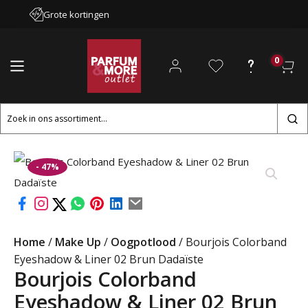
Grote kortingen
0
Zoeken
naar:
- 47%
Home
/
Make Up
/
Oogpotlood
/ Bourjois Colorband
Eyeshadow & Liner 02 Brun Dadaïste
Bourjois Colorband
Eyeshadow & Liner 02 Brun