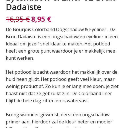
Dadaïste
16,95
€
8,95
€
Oorspronkelijke
Huidige
De Bourjois Colorband Oogschaduw & Eyeliner - 02
Brun Dadaïste is een oogschaduw en eyeliner in een.
prijs
prijs
Ideaal om jezelf snel klaar te maken. Het potlood
heeft een grote punt waardoor je er makkelijk mee
was:
is:
kunt werken.
16,95 €.
8,95 €.
Het potlood is zacht waardoor het makkelijk over de
huid heen glijdt. Het potlood geeft veel kleur, maar
weinig product af. Zo kun je er lang mee doen, je ziet
haast niet dat ze gebruikt zijn. De Colorband liner
blijft de hele dag zitten en is watervast.
Breng wanneer gewenst, eerst een oogschaduw
primer aan, hierdoor zal de kleur beter en mooier