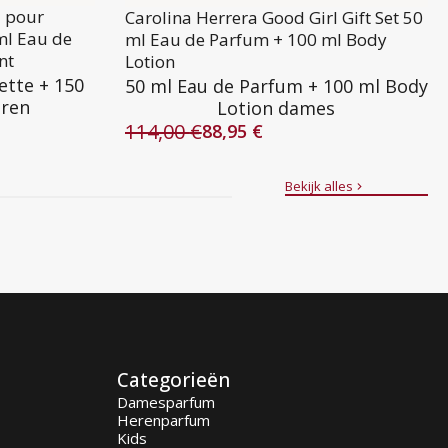
l pour
Carolina Herrera Good Girl Gift Set 50
ml Eau de
ml Eau de Parfum + 100 ml Body
nt
Lotion
ette + 150
50 ml Eau de Parfum + 100 ml Body
eren
Lotion dames
114,00
€
88,95
€
Oorspronkelijke
Huidige
prijs
prijs
was:
is:
Bekijk alles
114,00 €.
88,95 €.
Categorieën
Damesparfum
Herenparfum
Kids