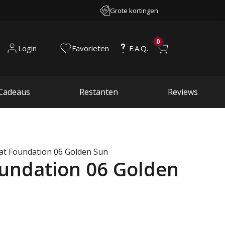
Grote kortingen
0
Login
Favorieten
F.A.Q.
Cadeaus
Restanten
Reviews
Mat Foundation 06 Golden Sun
oundation 06 Golden