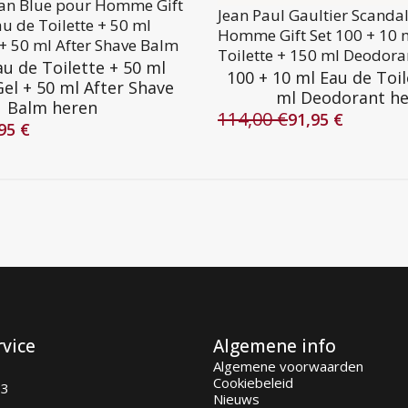
lan Blue pour Homme Gift
Jean Paul Gaultier Scanda
au de Toilette + 50 ml
Homme Gift Set 100 + 10 
+ 50 ml After Shave Balm
Toilette + 150 ml Deodora
au de Toilette + 50 ml
100 + 10 ml Eau de Toil
el + 50 ml After Shave
ml Deodorant h
Balm heren
114,00
€
91,95
€
Oorspronkelijke
Huidige
,95
€
lijke
prijs
prijs
was:
is:
114,00 €.
91,95 €.
rvice
Algemene info
Algemene voorwaarden
Cookiebeleid
93
Nieuws