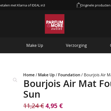
etalen met Klarna of IDEAL in3
Originele producten
Make Up
Verzorging
Home
/
Make Up
/
Foundation
/ Bourjois Air 
Bourjois Air Mat F
Sun
11,24
€
4,95
€