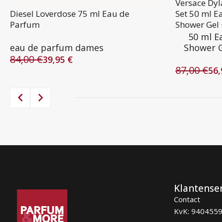
Versace Dy
Diesel Loverdose 75 ml Eau de
Set 50 ml E
Parfum
Shower Gel 
50 ml E
eau de parfum dames
Shower G
84,00
€
39,95
€
Oorspronkelijke
Huidige
87,00
€
56
prijs
prijs
Oorspronke
Huidige
was:
is:
prijs
prijs
84,00 €.
39,95 €.
was:
is:
87,00 €.
56,95 €.
Klantense
Contact
KvK: 940455