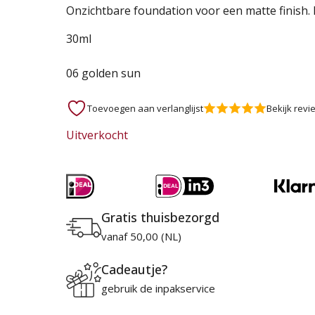
Oorspronkelijke
Huidige
Onzichtbare foundation voor een matte finish. 
prijs
prijs
30ml
was:
is:
06 golden sun
11,24 €.
4,95 €.
Toevoegen aan verlanglijst
Bekijk revi
Uitverkocht
Gratis thuisbezorgd
vanaf 50,00 (NL)
Cadeautje?
gebruik de inpakservice