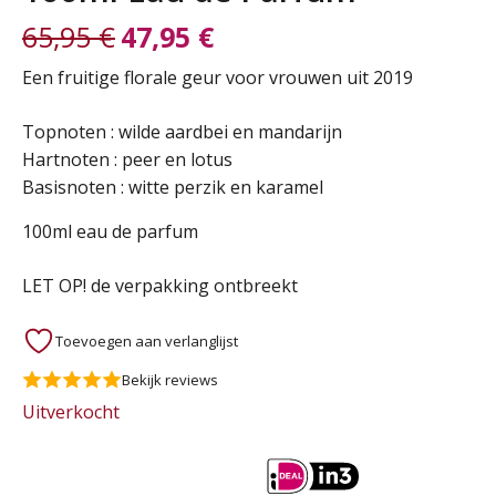
65,95
€
47,95
€
Oorspronkelijke
Huidige
Een fruitige florale geur voor vrouwen uit 2019
prijs
prijs
Topnoten : wilde aardbei en mandarijn
Hartnoten : peer en lotus
was:
is:
Basisnoten : witte perzik en karamel
65,95 €.
47,95 €.
100ml eau de parfum
LET OP! de verpakking ontbreekt
Toevoegen aan verlanglijst
Bekijk reviews
Uitverkocht