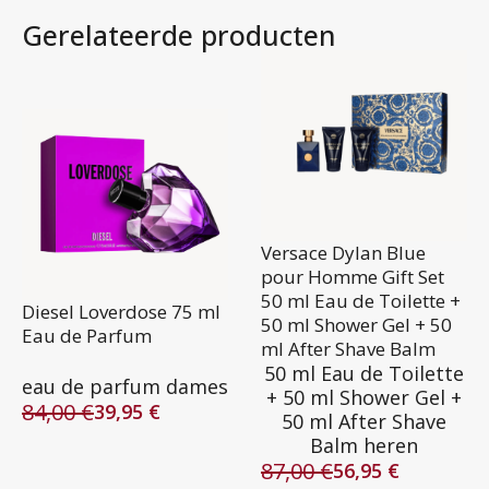
Gerelateerde producten
Versace Dylan Blue
pour Homme Gift Set
50 ml Eau de Toilette +
Diesel Loverdose 75 ml
50 ml Shower Gel + 50
Eau de Parfum
ml After Shave Balm
50 ml Eau de Toilette
eau de parfum dames
+ 50 ml Shower Gel +
84,00
€
39,95
€
50 ml After Shave
Oorspronkelijke
Huidige
Balm heren
prijs
prijs
87,00
€
was:
is:
56,95
€
Oorspronkelijke
Huidige