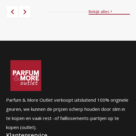
84,00 €.
39,95 €.
prijs
prijs
was:
is:
Bekijk alles
87,00 €.
56,95 €.
Parfum & More Outlet verkoopt uitsluitend 100% originele
geuren, we kunnen de prijzen scherp houden door slim in
te kopen en vaak rest -of faillissements-partijen op te
kopen (outlet).
Klantenservice