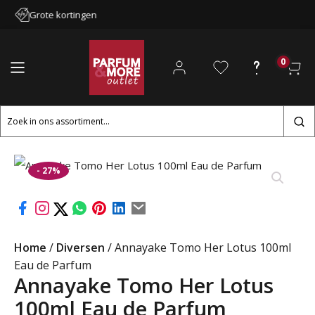
Grote kortingen
0
Zoeken
naar:
- 27%
Home
/
Diversen
/ Annayake Tomo Her Lotus 100ml
Eau de Parfum
Annayake Tomo Her Lotus
100ml Eau de Parfum