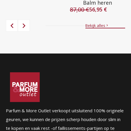
Balm heren
prijs
prijs
87,00
€
was:
is:
56,95
€
Oorspronkelijke
Huidige
84,00 €.
39,95 €.
prijs
prijs
was:
is:
Bekijk alles
87,00 €.
56,95 €.
Parfum & More Outlet verkoopt uitsluitend 100% originele
geuren, we kunnen de prijzen scherp houden door slim in
te kopen en vaak rest -of faillissements-partijen op te