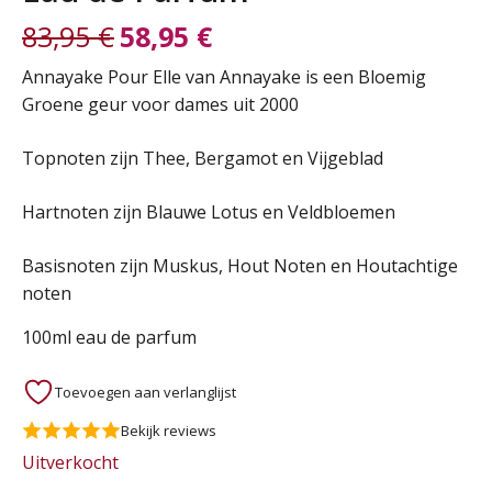
83,95
€
58,95
€
Oorspronkelijke
Huidige
Annayake Pour Elle van Annayake is een Bloemig
Groene geur voor dames uit 2000
prijs
prijs
Topnoten zijn Thee, Bergamot en Vijgeblad
was:
is:
Hartnoten zijn Blauwe Lotus en Veldbloemen
83,95 €.
58,95 €.
Basisnoten zijn Muskus, Hout Noten en Houtachtige
noten
100ml eau de parfum
Toevoegen aan verlanglijst
Bekijk reviews
Uitverkocht