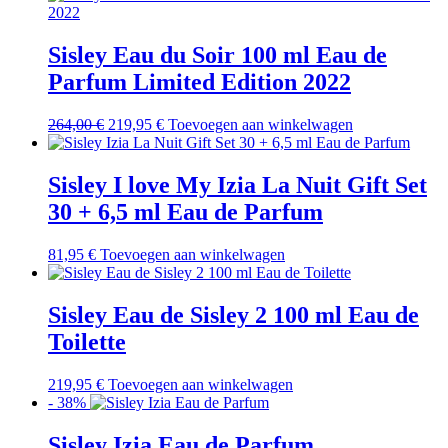
Sisley Eau du Soir 100 ml Eau de
Parfum Limited Edition 2022
Oorspronkelijke
Huidige
264,00
€
219,95
€
Toevoegen aan winkelwagen
prijs
prijs
was:
is:
264,00 €.
219,95 €.
Sisley I love My Izia La Nuit Gift Set
30 + 6,5 ml Eau de Parfum
81,95
€
Toevoegen aan winkelwagen
Sisley Eau de Sisley 2 100 ml Eau de
Toilette
219,95
€
Toevoegen aan winkelwagen
- 38%
Sisley Izia Eau de Parfum