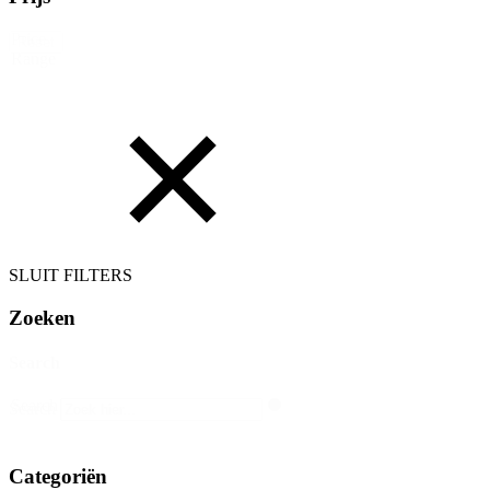
Price
Reset
Range
SLUIT FILTERS
Zoeken
Search
Search
Search
Categoriën