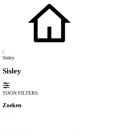
/
Sisley
Sisley
TOON FILTERS
Zoeken
Search
Search
Search