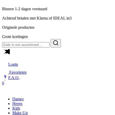
Binnen 1-2 dagen verstuurd
Achteraf betalen met Klarna of IDEAL in3
Originele producten
Grote kortingen
Zoeken
naar:
Login
Favorieten
F.A.Q.
0
Dames
Heren
Kids
Make Up