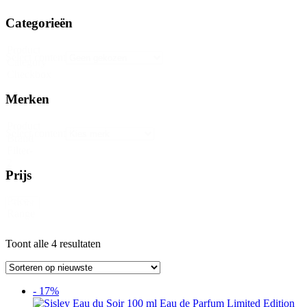
Categorieën
Product
Select content
Category
Checkbox
Merken
Product
Select content
Brand
Filter-
2
Prijs
Price
Reset
Range
Gesorteerd
Toont alle 4 resultaten
op
nieuwste
- 17%