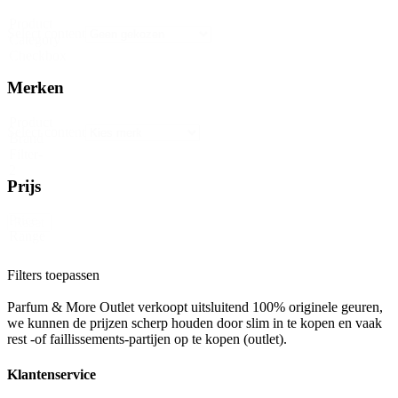
Product
Select content
Category
Checkbox
Merken
Product
Select content
Brand
Filter-
2
Prijs
Price
Reset
Range
Filters toepassen
Parfum & More Outlet verkoopt uitsluitend 100% originele geuren,
we kunnen de prijzen scherp houden door slim in te kopen en vaak
rest -of faillissements-partijen op te kopen (outlet).
Klantenservice