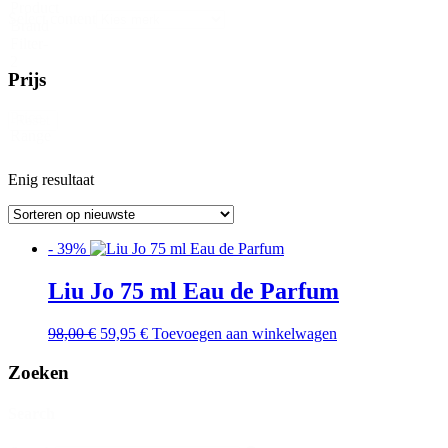
Product
Select content
Brand
Filter-
2
Prijs
Price
Reset
Range
Enig resultaat
- 39%
Liu Jo 75 ml Eau de Parfum
Oorspronkelijke
Huidige
98,00
€
59,95
€
Toevoegen aan winkelwagen
prijs
prijs
was:
is:
Zoeken
98,00 €.
59,95 €.
Search