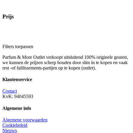
Brand
Filter-
2
Prijs
Price
Reset
Range
Filters toepassen
Parfum & More Outlet verkoopt uitsluitend 100% originele geuren,
we kunnen de prijzen scherp houden door slim in te kopen en vaak
rest -of faillissements-partijen op te kopen (outlet).
Klantenservice
Contact
KvK: 94045593
Algemene info
Algemene voorwaarden
Cookiebeleid
Nieuws