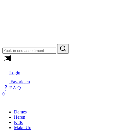
Zoeken
naar:
Login
Favorieten
F.A.Q.
0
Dames
Heren
Kids
Make Up