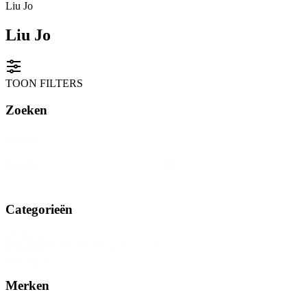
Liu Jo
Liu Jo
TOON FILTERS
Zoeken
Search
Search
Search
Categorieën
Product
Select content
Category
Checkbox
Merken