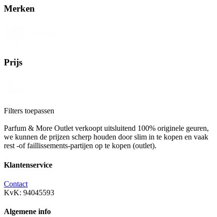
Merken
Product
Select content
Brand
Filter-
2
Prijs
Price
Reset
Range
Filters toepassen
Parfum & More Outlet verkoopt uitsluitend 100% originele geuren,
we kunnen de prijzen scherp houden door slim in te kopen en vaak
rest -of faillissements-partijen op te kopen (outlet).
Klantenservice
Contact
KvK: 94045593
Algemene info