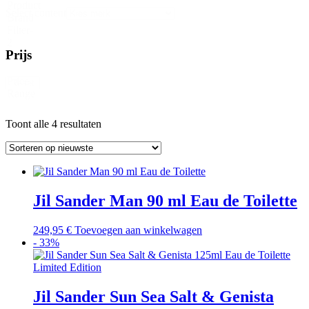
Product
Select content
Brand
Filter-
2
Prijs
Price
Reset
Range
Gesorteerd
Toont alle 4 resultaten
op
nieuwste
Jil Sander Man 90 ml Eau de Toilette
249,95
€
Toevoegen aan winkelwagen
- 33%
Jil Sander Sun Sea Salt & Genista