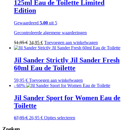
125ml Eau de Toilette Limited
Edition
Gewaardeerd
5.00
uit 5
Gecontroleerde algemene waarderingen
Oorspronkelijke
Huidige
51,95
€
34,95
€
Toevoegen aan winkelwagen
prijs
prijs
was:
is:
51,95 €.
34,95 €.
Jil Sander Strictly Jil Sander Fresh
60ml Eau de Toilette
59,95
€
Toevoegen aan winkelwagen
- 60%
Jil Sander Sport for Women Eau de
Toilette
Oorspronkelijke
Huidige
Dit
67,95
€
26,95
€
Opties selecteren
prijs
prijs
product
was:
is:
heeft
Zoeken