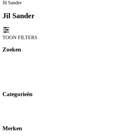
Jil Sander
Jil Sander
TOON FILTERS
Zoeken
Search
Search
Search
Categorieën
Product
Select content
Category
Checkbox
Merken