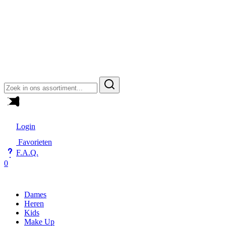
Zoeken
naar:
Login
Favorieten
F.A.Q.
0
Dames
Heren
Kids
Make Up