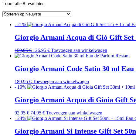
Gesorteerd
Toont alle 8 resultaten
op
nieuwste
- 21%
Giorgio Armani Acqua di Giò Gift Set
Oorspronkelijke
Huidige
159,95
€
126,95
€
Toevoegen aan winkelwagen
prijs
prijs
was:
is:
159,95 €.
126,95 €.
Giorgio Armani Code Satin 30 ml Eau
189,95
€
Toevoegen aan winkelwagen
- 19%
Giorgio Armani Acqua di Gioia Gift S
Oorspronkelijke
Huidige
92,95
€
74,95
€
Toevoegen aan winkelwagen
prijs
prijs
- 24%
was:
is:
92,95 €.
74,95 €.
Giorgio Armani Si Intense Gift Set 50