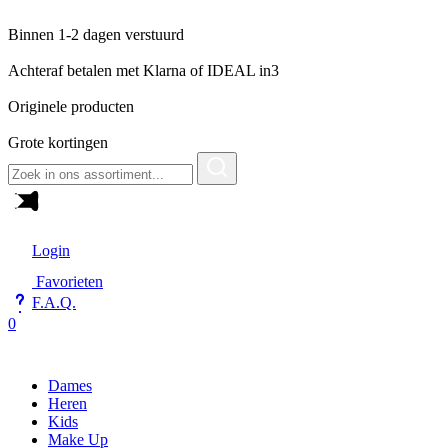
Binnen 1-2 dagen verstuurd
Achteraf betalen met Klarna of IDEAL in3
Originele producten
Grote kortingen
Zoeken
naar:
Login
Favorieten
F.A.Q.
0
Dames
Heren
Kids
Make Up