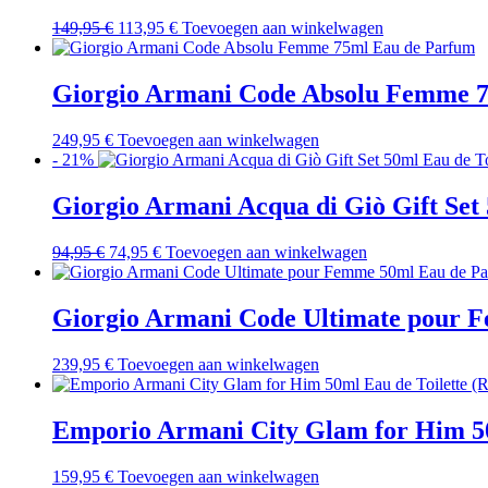
Oorspronkelijke
Huidige
149,95
€
113,95
€
Toevoegen aan winkelwagen
prijs
prijs
was:
is:
149,95 €.
113,95 €.
Giorgio Armani Code Absolu Femme 
249,95
€
Toevoegen aan winkelwagen
- 21%
Giorgio Armani Acqua di Giò Gift Set 
Oorspronkelijke
Huidige
94,95
€
74,95
€
Toevoegen aan winkelwagen
prijs
prijs
was:
is:
94,95 €.
74,95 €.
Giorgio Armani Code Ultimate pour 
239,95
€
Toevoegen aan winkelwagen
Emporio Armani City Glam for Him 5
159,95
€
Toevoegen aan winkelwagen