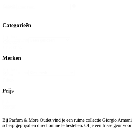
Search
Search
Categorieën
Product
Select content
Category
Checkbox
Merken
Product
Select content
Brand
Filter-
2
Prijs
Price
Reset
Range
Bij Parfum & More Outlet vind je een ruime collectie Giorgio Armani 
scherp geprijsd en direct online te bestellen. Of je een frisse geur v