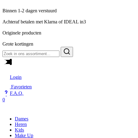
Binnen 1-2 dagen verstuurd
Achteraf betalen met Klarna of IDEAL in3
Originele producten
Grote kortingen
Zoeken
naar:
Login
Favorieten
F.A.Q.
0
Dames
Heren
Kids
Make Up