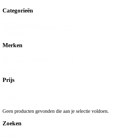
Categorieën
Product
Select content
Category
Checkbox
Merken
Product
Select content
Brand
Filter-
2
Prijs
Price
Reset
Range
Geen producten gevonden die aan je selectie voldoen.
Zoeken
Search