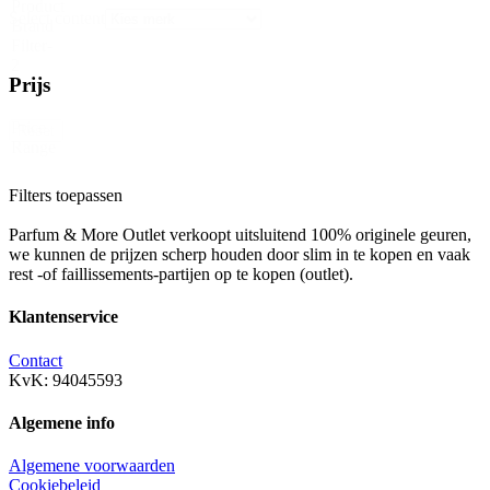
Product
Select content
Brand
Filter-
2
Prijs
Price
Reset
Range
Filters toepassen
Parfum & More Outlet verkoopt uitsluitend 100% originele geuren,
we kunnen de prijzen scherp houden door slim in te kopen en vaak
rest -of faillissements-partijen op te kopen (outlet).
Klantenservice
Contact
KvK: 94045593
Algemene info
Algemene voorwaarden
Cookiebeleid