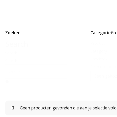
Zoeken
Categorieën
Search
Product
Category
Search
Checkbox
Search
Select content
Geen producten gevonden die aan je selectie vold