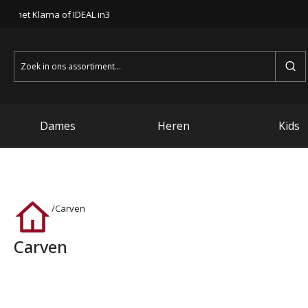
len met Klarna of IDEAL in3
Zoeken
naar:
Dames
Heren
Kids
/
Carven
Carven