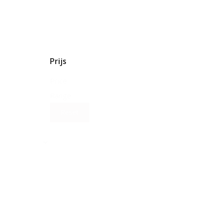
Prijs
Price
Range
Reset