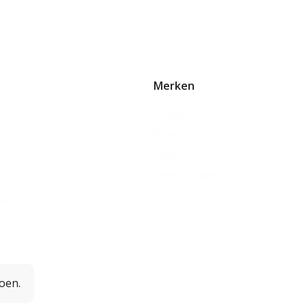
Merken
Product
Brand
Filter-2
Select content
oen.