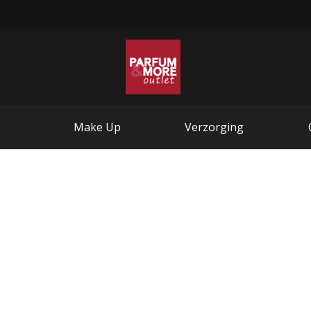
Make Up
Verzorging