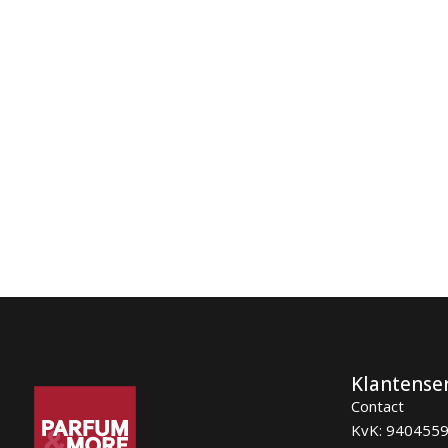
Klantense
Contact
KvK: 940455