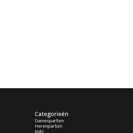
Categorieën
Damesparfum
Herenparfum
Kids