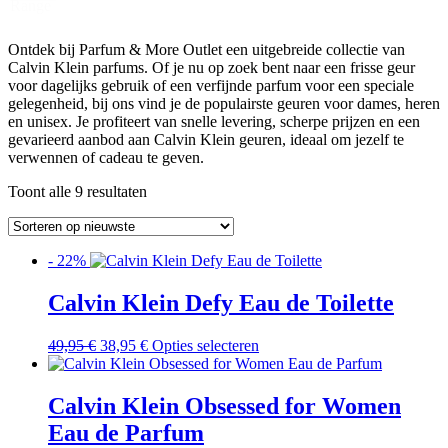
Range
Ontdek bij Parfum & More Outlet een uitgebreide collectie van
Calvin Klein parfums. Of je nu op zoek bent naar een frisse geur
voor dagelijks gebruik of een verfijnde parfum voor een speciale
gelegenheid, bij ons vind je de populairste geuren voor dames, heren
en unisex. Je profiteert van snelle levering, scherpe prijzen en een
gevarieerd aanbod aan Calvin Klein geuren, ideaal om jezelf te
verwennen of cadeau te geven.
Gesorteerd
Toont alle 9 resultaten
op
nieuwste
- 22%
Calvin Klein Defy Eau de Toilette
Oorspronkelijke
Huidige
Dit
49,95
€
38,95
€
Opties selecteren
prijs
prijs
product
was:
is:
heeft
49,95 €.
38,95 €.
meerdere
Calvin Klein Obsessed for Women
variaties.
Eau de Parfum
Deze