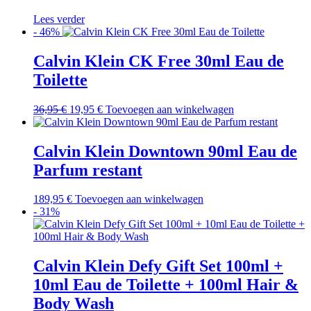
optie
kan
Lees verder
gekozen
- 46%
worden
op
Calvin Klein CK Free 30ml Eau de
de
Toilette
productpagina
Oorspronkelijke
Huidige
36,95
€
19,95
€
Toevoegen aan winkelwagen
prijs
prijs
was:
is:
36,95 €.
19,95 €.
Calvin Klein Downtown 90ml Eau de
Parfum restant
189,95
€
Toevoegen aan winkelwagen
- 31%
Calvin Klein Defy Gift Set 100ml +
10ml Eau de Toilette + 100ml Hair &
Body Wash