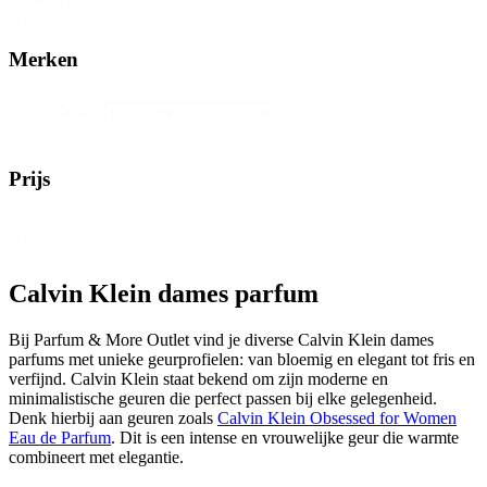
Category
Checkbox
Merken
Product
Select content
Brand
Filter-
2
Prijs
Price
Reset
Range
Calvin Klein dames parfum
Bij Parfum & More Outlet vind je diverse Calvin Klein dames
parfums met unieke geurprofielen: van bloemig en elegant tot fris en
verfijnd. Calvin Klein staat bekend om zijn moderne en
minimalistische geuren die perfect passen bij elke gelegenheid.
Denk hierbij aan geuren zoals
Calvin Klein Obsessed for Women
Eau de Parfum
. Dit is een intense en vrouwelijke geur die warmte
combineert met elegantie.