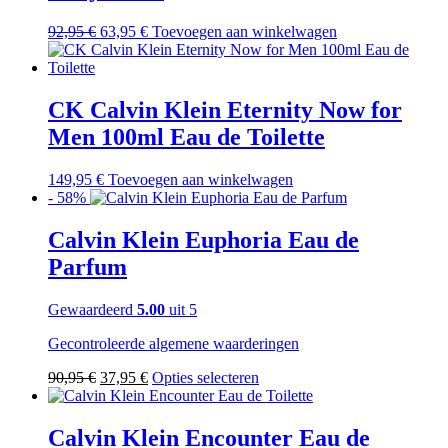
Oorspronkelijke
Huidige
92,95
€
63,95
€
Toevoegen aan winkelwagen
prijs
prijs
was:
is:
92,95 €.
63,95 €.
CK Calvin Klein Eternity Now for
Men 100ml Eau de Toilette
149,95
€
Toevoegen aan winkelwagen
- 58%
Calvin Klein Euphoria Eau de
Parfum
Gewaardeerd
5.00
uit 5
Gecontroleerde algemene waarderingen
Oorspronkelijke
Huidige
Dit
90,95
€
37,95
€
Opties selecteren
prijs
prijs
product
was:
is:
heeft
90,95 €.
37,95 €.
meerdere
Calvin Klein Encounter Eau de