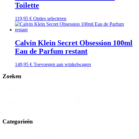
variaties.
Toilette
Deze
optie
kan
Dit
119,95
€
Opties selecteren
gekozen
product
worden
heeft
op
meerdere
de
variaties.
Calvin Klein Secret Obsession 100ml
productpagina
Deze
Eau de Parfum restant
optie
kan
gekozen
149,95
€
Toevoegen aan winkelwagen
worden
op
Zoeken
de
productpagina
Search
Search
Search
Categorieën
Product
Select content