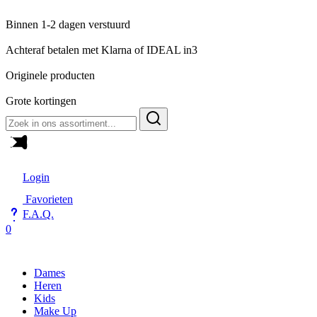
Binnen 1-2 dagen verstuurd
Achteraf betalen met Klarna of IDEAL in3
Originele producten
Grote kortingen
Zoeken
naar:
Login
Favorieten
F.A.Q.
0
Dames
Heren
Kids
Make Up