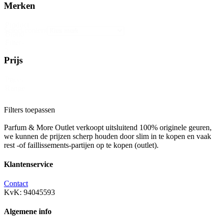
Merken
Product
Select content
Brand
Filter-
2
Prijs
Price
Reset
Range
Filters toepassen
Parfum & More Outlet verkoopt uitsluitend 100% originele geuren,
we kunnen de prijzen scherp houden door slim in te kopen en vaak
rest -of faillissements-partijen op te kopen (outlet).
Klantenservice
Contact
KvK: 94045593
Algemene info