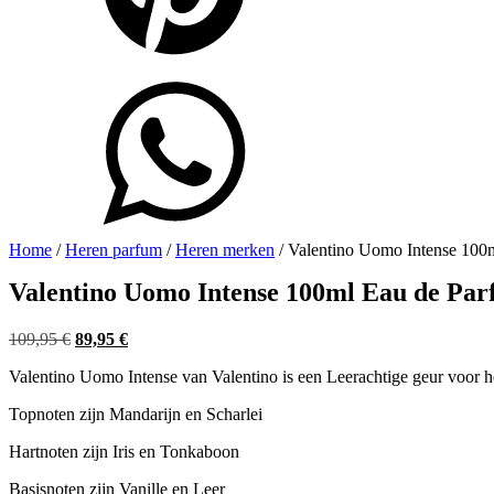
Home
/
Heren parfum
/
Heren merken
/ Valentino Uomo Intense 100
Valentino Uomo Intense 100ml Eau de Pa
Oorspronkelijke
Huidige
109,95
€
89,95
€
prijs
prijs
Valentino Uomo Intense van Valentino is een Leerachtige geur voor h
was:
is:
109,95 €.
89,95 €.
Topnoten zijn Mandarijn en Scharlei
Hartnoten zijn Iris en Tonkaboon
Basisnoten zijn Vanille en Leer