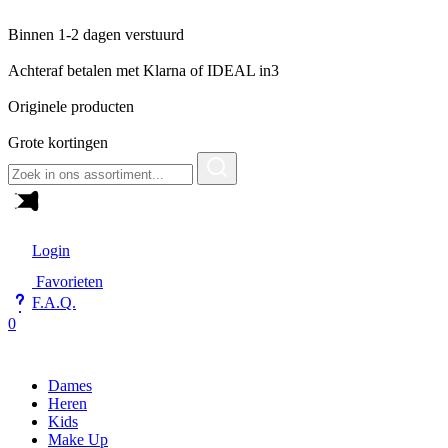
Binnen 1-2 dagen verstuurd
Achteraf betalen met Klarna of IDEAL in3
Originele producten
Grote kortingen
Zoeken
naar:
Login
Favorieten
F.A.Q.
0
Dames
Heren
Kids
Make Up