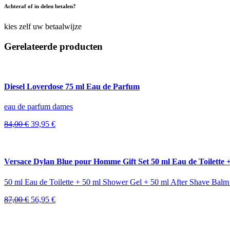
Achteraf of in delen betalen?
kies zelf uw betaalwijze
Gerelateerde producten
Diesel Loverdose 75 ml Eau de Parfum
eau de parfum dames
Oorspronkelijke
Huidige
84,00
€
39,95
€
prijs
prijs
was:
is:
84,00 €.
39,95 €.
Versace Dylan Blue pour Homme Gift Set 50 ml Eau de Toilette 
50 ml Eau de Toilette + 50 ml Shower Gel + 50 ml After Shave Balm
Oorspronkelijke
Huidige
87,00
€
56,95
€
prijs
prijs
was:
is:
87,00 €.
56,95 €.