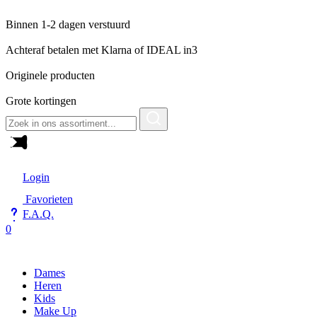
Binnen 1-2 dagen verstuurd
Achteraf betalen met Klarna of IDEAL in3
Originele producten
Grote kortingen
Zoeken
naar:
Login
Favorieten
F.A.Q.
0
Dames
Heren
Kids
Make Up