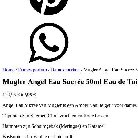
Home
/
Dames parfum
/
Dames merken
/ Mugler Angel Eau Sucrée 5
Mugler Angel Eau Sucrée 50ml Eau de Toil
Oorspronkelijke
Huidige
113,95
€
62,95
€
prijs
prijs
Angel Eau Sucrée van Mugler is een Amber Vanille geur voor dames 
was:
is:
113,95 €.
62,95 €.
Topnoten zijn Sherbet, Citrusvruchten en Rode bessen
Hartnoten zijn Schuimgebak (Meringue) en Karamel
Basisnoten zijn Vanille en Patchouli