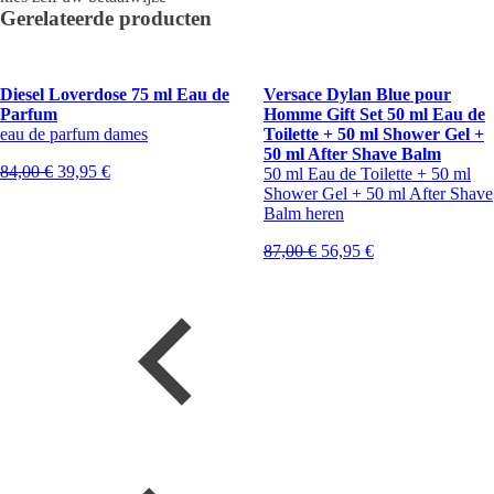
Gerelateerde producten
Diesel Loverdose 75 ml Eau de
Versace Dylan Blue pour
Parfum
Homme Gift Set 50 ml Eau de
eau de parfum dames
Toilette + 50 ml Shower Gel +
50 ml After Shave Balm
Oorspronkelijke
Huidige
84,00
€
39,95
€
50 ml Eau de Toilette + 50 ml
prijs
prijs
Shower Gel + 50 ml After Shave
was:
is:
Balm heren
84,00 €.
39,95 €.
Oorspronkelijke
Huidige
87,00
€
56,95
€
prijs
prijs
was:
is:
87,00 €.
56,95 €.