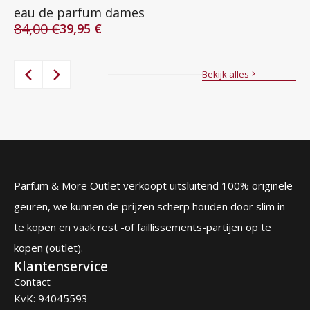
5
eau de parfum dames
84,00
€
39,95
€
Oorspronkelijke
Huidige
8
Oo
Hu
prijs
prijs
pr
pr
was:
is:
wa
is:
Bekijk alles
84,00 €.
39,95 €.
87
56
Parfum & More Outlet verkoopt uitsluitend 100% originele
geuren, we kunnen de prijzen scherp houden door slim in
te kopen en vaak rest -of faillissements-partijen op te
kopen (outlet).
Klantenservice
Contact
KvK: 94045593