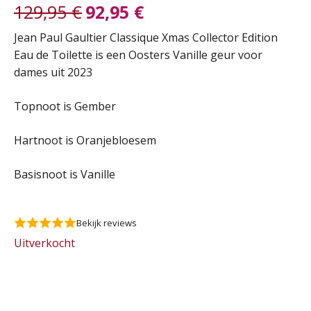
129,95
€
92,95
€
Oorspronkelijke
Huidige
Jean Paul Gaultier Classique Xmas Collector Edition
Eau de Toilette is een Oosters Vanille geur voor
prijs
prijs
dames uit 2023
was:
is:
Topnoot is Gember
129,95 €.
92,95 €.
Hartnoot is Oranjebloesem
Basisnoot is Vanille
Bekijk reviews
Uitverkocht