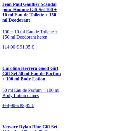
Jean Paul Gaultier Scandal
pour Homme Gift Set 100 +
10 ml Eau de Toilette + 150
ml Deodorant
100 + 10 ml Eau de Toilette +
150 ml Deodorant heren
Oorspronkelijke
Huidige
114,00
€
91,95
€
prijs
prijs
was:
is:
114,00 €.
91,95 €.
Carolina Herrera Good Girl
Gift Set 50 ml Eau de Parfum
+ 100 ml Body Lotion
50 ml Eau de Parfum + 100 ml
Body Lotion dames
Oorspronkelijke
Huidige
114,00
€
88,95
€
prijs
prijs
was:
is:
114,00 €.
88,95 €.
Versace Dylan Blue Gift Set