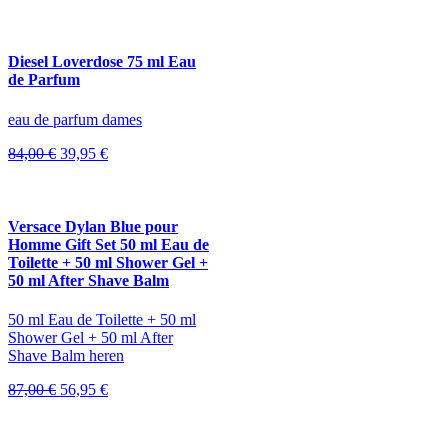
Diesel Loverdose 75 ml Eau
de Parfum
eau de parfum dames
Oorspronkelijke
Huidige
84,00
€
39,95
€
prijs
prijs
was:
is:
84,00 €.
39,95 €.
Versace Dylan Blue pour
Homme Gift Set 50 ml Eau de
Toilette + 50 ml Shower Gel +
50 ml After Shave Balm
50 ml Eau de Toilette + 50 ml
Shower Gel + 50 ml After
Shave Balm heren
Oorspronkelijke
Huidige
87,00
€
56,95
€
prijs
prijs
was:
is:
87,00 €.
56,95 €.