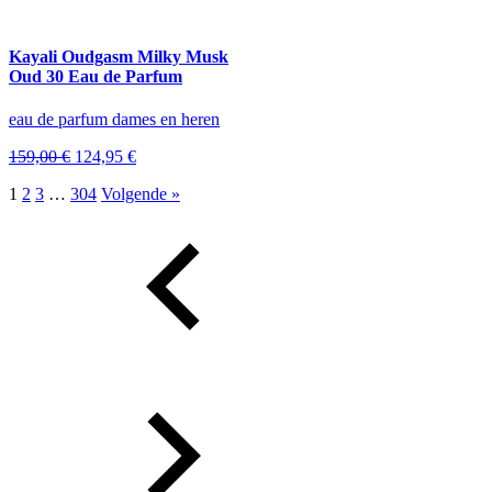
was:
is:
126,95 €.
94,95 €.
Kayali Oudgasm Milky Musk
Oud 30 Eau de Parfum
eau de parfum dames en heren
Oorspronkelijke
Huidige
159,00
€
124,95
€
prijs
prijs
1
2
3
…
304
Volgende »
was:
is:
159,00 €.
124,95 €.