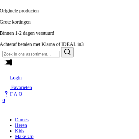
roducten
ngen
 dagen verstuurd
etalen met Klarna of IDEAL in3
Zoeken
naar:
Login
Favorieten
F.A.Q.
0
Dames
Heren
Kids
Make Up