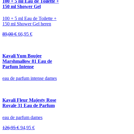
100 + 5 ml Eau de Toilette +
150 ml Shower Gel
100 + 5 ml Eau de Toilette +
150 ml Shower Gel heren
Oorspronkelijke
Huidige
89,00
€
66,95
€
prijs
prijs
was:
is:
89,00 €.
66,95 €.
Kayali Yum Boujee
Marshmallow 81 Eau de
Parfum Intense
eau de parfum intense dames
Kayali Fleur Majesty Rose
Royale 31 Eau de Parfum
eau de parfum dames
Oorspronkelijke
Huidige
126,95
€
94,95
€
prijs
prijs