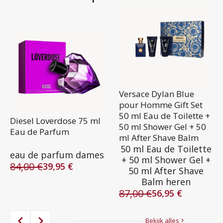
Versace Dylan Blue
pour Homme Gift Set
50 ml Eau de Toilette +
Diesel Loverdose 75 ml
50 ml Shower Gel + 50
Eau de Parfum
ml After Shave Balm
50 ml Eau de Toilette
eau de parfum dames
+ 50 ml Shower Gel +
84,00
€
39,95
€
50 ml After Shave
Oorspronkelijke
Huidige
Balm heren
prijs
prijs
87,00
€
was:
is:
56,95
€
Oorspronkelijke
Huidige
84,00 €.
39,95 €.
prijs
prijs
was:
is:
Bekijk alles