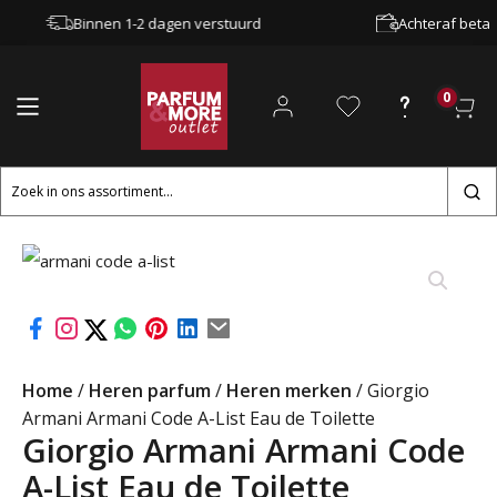
Binnen 1-2 dagen verstuurd
Achteraf betalen 
0
Zoeken
naar:
Home
/
Heren parfum
/
Heren merken
/ Giorgio
Armani Armani Code A-List Eau de Toilette
Giorgio Armani Armani Code
A-List Eau de Toilette