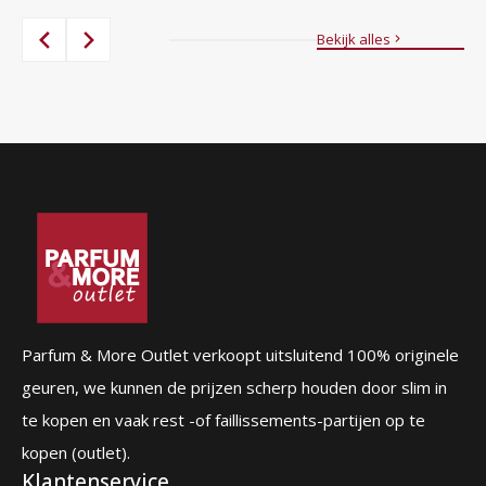
84,00 €.
39,95 €.
prijs
prijs
was:
is:
Bekijk alles
87,00 €.
56,95 €.
Parfum & More Outlet verkoopt uitsluitend 100% originele
geuren, we kunnen de prijzen scherp houden door slim in
te kopen en vaak rest -of faillissements-partijen op te
kopen (outlet).
Klantenservice