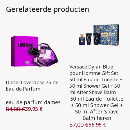
Gerelateerde producten
Versace Dylan Blue
pour Homme Gift Set
50 ml Eau de Toilette +
Diesel Loverdose 75 ml
50 ml Shower Gel + 50
Eau de Parfum
ml After Shave Balm
50 ml Eau de Toilette
eau de parfum dames
+ 50 ml Shower Gel +
84,00
€
39,95
€
50 ml After Shave
Oorspronkelijke
Huidige
Balm heren
prijs
prijs
87,00
€
was:
is:
56,95
€
Oorspronkelijke
Huidige