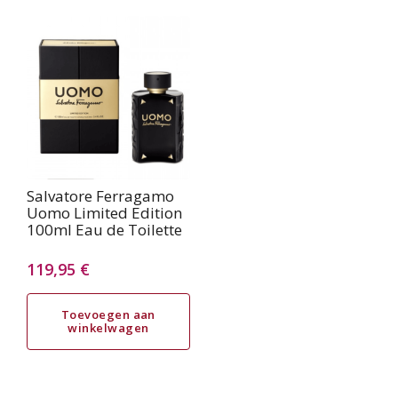
was:
is:
was:
is:
64,27 €.
44,95 €.
81,95 €.
32,95 €.
Salvatore Ferragamo
Uomo Limited Edition
100ml Eau de Toilette
119,95
€
Toevoegen aan
winkelwagen