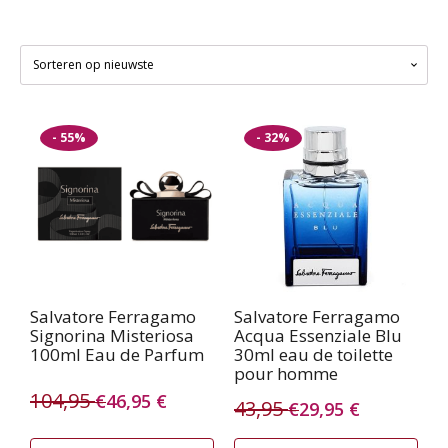
Gesorteerd
Toont alle 5 resultaten
op
nieuwste
- 55%
- 32%
Salvatore Ferragamo
Salvatore Ferragamo
Signorina Misteriosa
Acqua Essenziale Blu
100ml Eau de Parfum
30ml eau de toilette
pour homme
104,95
€
46,95
€
43,95
€
29,95
€
Oorspronkelijke
Huidige
Oorspronkelijke
Huidige