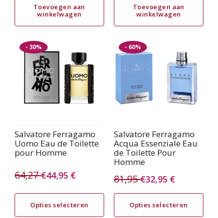
prijs
prijs
prijs
prijs
Toevoegen aan
Toevoegen aan
winkelwagen
winkelwagen
was:
is:
was:
is:
104,95 €.
46,95 €.
43,95 €.
29,95 €.
Dit
Dit
- 30%
- 60%
product
product
heeft
heeft
meerdere
meerdere
variaties.
variaties.
Deze
Deze
optie
optie
Salvatore Ferragamo
Salvatore Ferragamo
Uomo Eau de Toilette
Acqua Essenziale Eau
kan
kan
pour Homme
de Toilette Pour
gekozen
gekozen
Homme
64,27
worden
worden
€
44,95
€
81,95
€
32,95
€
Oorspronkelijke
Huidige
Oorspronkelijke
Huidige
op
op
prijs
prijs
de
de
prijs
prijs
Opties selecteren
Opties selecteren
productpagina
productpagina