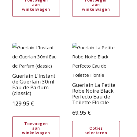
Toevoegen
Toevoegen
aan
aan
winkelwagen
winkelwagen
was:
is:
114,95 €.
83,95 €.
Dit
product
heeft
meerdere
Guerlain L'Instant
de Guerlain 30ml
variaties.
Guerlain La Petite
Eau de Parfum
Robe Noire Black
(classic)
Deze
Perfecto Eau de
Toilette Florale
optie
129,95
€
kan
69,95
€
gekozen
Toevoegen
aan
Opties
worden
winkelwagen
selecteren