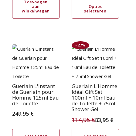
prijs
prijs
Toevoegen
productpagina
aan
Opties
winkelwagen
selecteren
was:
is:
128,95 €.
104,95 €.
- 27%
Guerlain L'Instant
Guerlain L'Homme
de Guerlain pour
Idéal Gift Set
Homme 125ml Eau
100ml + 10ml Eau
de Toilette
de Toilette + 75ml
Shower Gel
249,95
€
114,95
€
83,95
€
Oorspronkelijke
Huidige
prijs
prijs