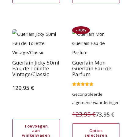
op
de
productpagina
- 40%
Dit
product
heeft
meerdere
Guerlain Jicky 50ml
Guerlain Mon
Eau de Toilette
Guerlain Eau de
variaties.
Vintage/Classic
Parfum
Deze
129,95
€
optie
Gewaardeerd
Gecontroleerde
5.00
kan
uit 5
algemene waarderingen
gekozen
123,95
€
73,95
€
worden
Oorspronkelijke
Huidige
op
Toevoegen
prijs
prijs
aan
Opties
de
winkelwagen
selecteren