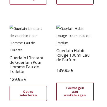
was:
is:
productpagina
123,95 €.
73,95 €.
Dit
product
heeft
meerdere
Guerlain Habit
Rouge 100ml Eau
variaties.
Guerlain L'Instant
de Parfum
de Guerlain Pour
Deze
Homme Eau de
139,95
€
Toilette
optie
kan
129,95
€
gekozen
Toevoegen
Opties
aan
worden
selecteren
winkelwagen
op
de