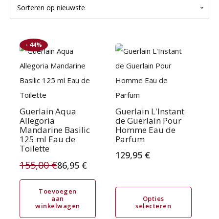
op
nieuwste
- 44%
Dit
product
heeft
meerdere
variaties.
Guerlain Aqua
Guerlain L'Instant
Allegoria
de Guerlain Pour
Deze
Mandarine Basilic
Homme Eau de
125 ml Eau de
Parfum
optie
Toilette
kan
129,95
€
155,00
€
86,95
€
gekozen
Oorspronkelijke
Huidige
worden
prijs
prijs
Toevoegen
op
aan
Opties
winkelwagen
selecteren
was:
is:
de