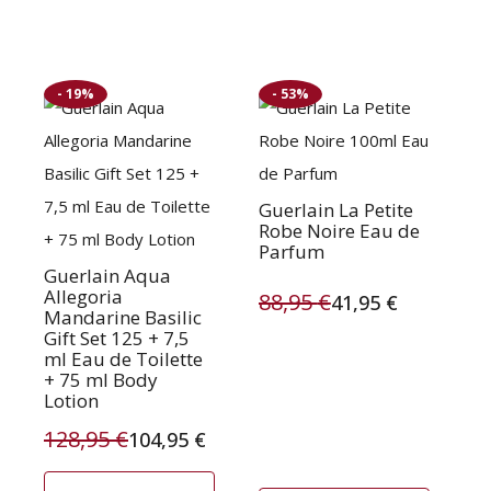
155,00 €.
86,95 €.
productpagina
- 19%
- 53%
Dit
product
heeft
meerdere
Guerlain La Petite
Robe Noire Eau de
variaties.
Parfum
Deze
Guerlain Aqua
Allegoria
88,95
€
41,95
€
optie
Mandarine Basilic
Oorspronkelijke
Huidige
Gift Set 125 + 7,5
kan
ml Eau de Toilette
prijs
prijs
gekozen
+ 75 ml Body
was:
is:
Lotion
worden
128,95
€
op
88,95 €.
41,95 €.
104,95
€
Oorspronkelijke
Huidige
de